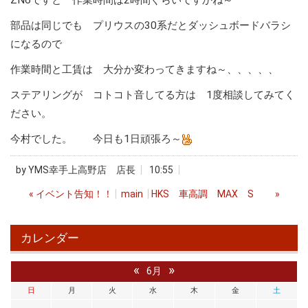
ZN6ですと 作業時間は2時間ぐらいですかね～
部品は同じでも プリウスの30系だとダッシュボードバラシ
になるので
作業時間と工賃は 大分か変わってきますね～、、、、、
ステアリングが コトコト音してる方は 1度相談してみてく
ださい。
今村でした。 今日も1日頑張ろ～
by
YMS幸手上高野店 店長
10:55
«
イベント告知！！
main
HKS 車高調 MAX S
»
カレンダー
«
»
6月
日
月
火
水
木
金
土