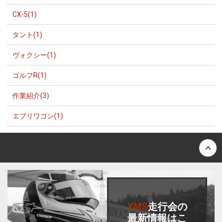
CX-5(1)
タント(1)
ヴォクシー(1)
ゴルフR(1)
作業紹介(3)
エブリワゴン(1)
Back to top
YMS
走行会
の
最新情報はこ