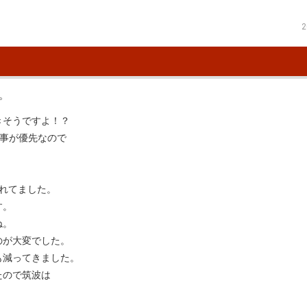
2
。
きそうですよ！？
仕事が優先なので
れてました。
す。
ね。
のが大変でした。
も減ってきました。
たので筑波は