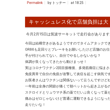
Permalink
by トッチー
at 18:25
キャッシュレス化で店舗負担は大
今月2月15日は筑波サーキットで走行会があります
今回は結構空きがあるようですのでタイムアタックで
GR86も足回りとブレーキをお願いしたけど店舗のお
手が付けられてない。自分でやるしかないかな？
体調が良くなってきたから動けまっせ！
実はコロナワクチン2回目接種後、多発筋痛症に悩まさ
免疫異常で自分の免疫が攻撃して炎症を起こす病気で
お医者さんはワクチンは関係ないって云うんですけど
一年前は全身の関節が痛くて朝ベットから起き上がる
ステロイドとリュウマチ系の薬でだいぶ良くなって薬
痛みはゼロじゃないけど普通に運動できるようになっ
走りたいな！