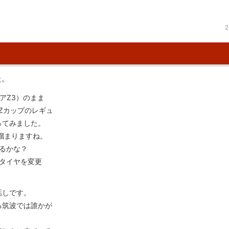
2
た。
アZ3）のまま
RZカップのレギュ
ってみました。
溜まりますね。
まるかな？
たタイヤを変更
話しです。
る筑波では誰かが
。