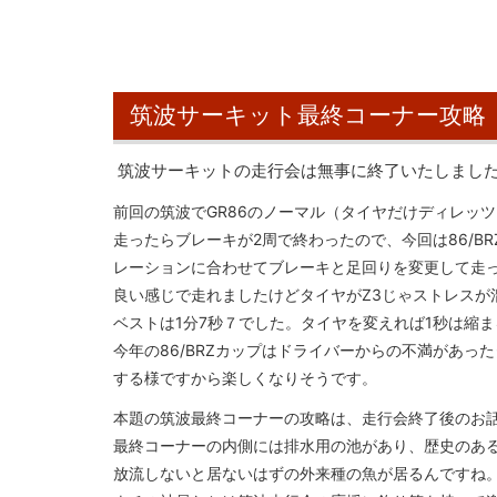
筑波サーキット最終コーナー攻略
筑波サーキットの走行会は無事に終了いたしまし
前回の筑波でGR86のノーマル（タイヤだけディレッツ
走ったらブレーキが2周で終わったので、今回は86/B
レーションに合わせてブレーキと足回りを変更して走
良い感じで走れましたけどタイヤがZ3じゃストレスが
ベストは1分7秒７でした。タイヤを変えれば1秒は縮
今年の86/BRZカップはドライバーからの不満があっ
する様ですから楽しくなりそうです。
本題の筑波最終コーナーの攻略は、走行会終了後のお
最終コーナーの内側には排水用の池があり、歴史のあ
放流しないと居ないはずの外来種の魚が居るんですね