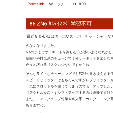
Permalink
by トッチー
at 18:30
86 ZN6 ｶﾑﾀｲﾐﾝｸﾞ学習不可
最近８６/BRZはターボやスーパーチャージャーな
少なくなりました。
NAのままでサーキットを楽しむ方が多いような気がし
足回りや排気系のチューンで十分サーキットを楽しむ
色々と壊れるリスクも少ないですからね。
そんなライトなチューニングでもECUの書き換えする
スピードリミッターはもちろんですがレブリミッター
一気にスロットルを閉じてしまうので若干アップした
（アクセルを戻さずシフトアップする方は危険ですけ
また、チェックランプ対策や点火系、カムタイミング
ありますね。