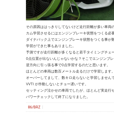
その原因ははっきりしてないけど走行距離が多い車両
カム学習させるにはエンジンブレーキ状態をつくる必
ダイナパック上でエンジンブレーキ状態をつくる事が
学習ができた事もありました。
予測ですが走行距離が多くなると若干タイミングチェ
0点位置が出ないんじゃないかな？そこでエンジンブ
逆方向に引っ張る事で0点学習するのだと思います。
ほとんどの車両は数百メートル走るだけで学習します。
オーバーしてまして、数キロ走らないと学習しません
VVTI が作動しないとチョー遅いです。
セッティング泣かせの車両でしたが、ほとんど実走行
パワーチェックして終了になりました。
86/BRZ