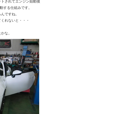
ットされてエンジン始動後
作動する仕組みです。
るんですね。
てくれないと・・・
。
たかな。