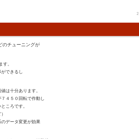
2
どのチューニングが
ます。
事ができるし
価値は十分あります。
が７４５０回転で作動し
いところです。
ど）
系のデータ変更が効果