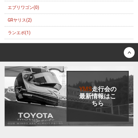
エブリワゴン(0)
GRヤリス(2)
ランエボ(1)
Back to top
YMS
走行会
の
最新情報はこ
ちら