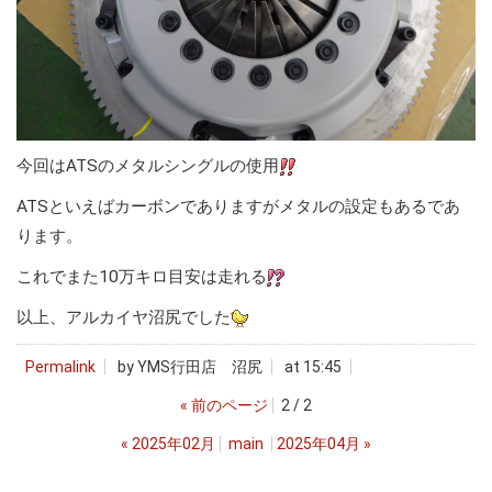
今回はATSのメタルシングルの使用
ATSといえばカーボンでありますがメタルの設定もあるであ
ります。
これでまた10万キロ目安は走れる
以上、アルカイヤ沼尻でした
Permalink
by YMS行田店 沼尻
at 15:45
«
前のページ
2 / 2
«
2025年02月
main
2025年04月
»