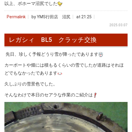
以上、ボホーマ沼尻でした
Permalink
by YMS行田店 沼尻
at 21:25
2025.03.07
レガシィ BL5 クラッチ交換
先日、珍しく予報どうり雪が降ったであります
カーポートや畑には積もるくらいの雪でしたが道路はそれほ
どでもなかったであります
久しぶりの雪景色でした。
そんなわけで本日のセアラな作業のご紹介は