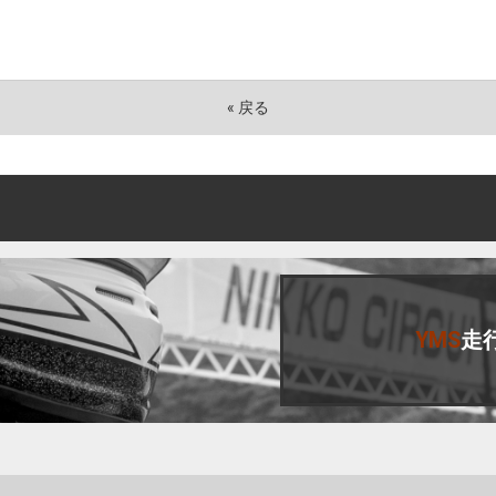
«
戻る
YMS
走