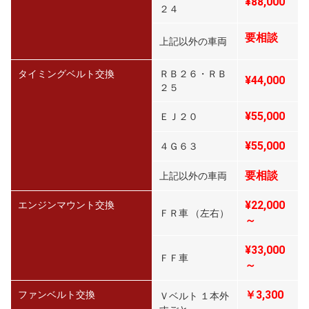
¥88,000
２４
要相談
上記以外の車両
タイミングベルト交換
ＲＢ２６・ＲＢ
¥44,000
２５
¥55,000
ＥＪ２０
¥55,000
４Ｇ６３
要相談
上記以外の車両
¥22,000
エンジンマウント交換
ＦＲ車 （左右）
～
¥33,000
ＦＦ車
～
￥3,300
ファンベルト交換
Ｖベルト １本外