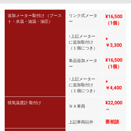
追加メーター取付け （ブース
リンク式メータ
¥16,500
ト・水温・油温・油圧）
ー
（1個）
↑上記メーター
+
に追加取付け
￥3,300
（１個につき）
¥16,500
単品追加メータ
（1個）
ー
↑上記メーター
+
に追加取付け
￥4,400
（１個につき）
¥22,000
排気温度計 取付け
ＮＡ車両
～
要相談
上記車両以外