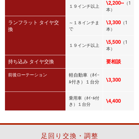
\2,200~
（1
１９インチ以上
本）
ランフラット タイヤ交
\3,300
～１８インチま
（1
換
で
本）
\5,500
（1
１９インチ以上
本）
持ち込み タイヤ交換
要相談
前後ローテーション
軽自動車（ﾎｲｰ
\3,300
ﾙ付き）１台分
乗用車（ﾎｲｰﾙ付
\4,400
き）１台分
足回り交換・調整