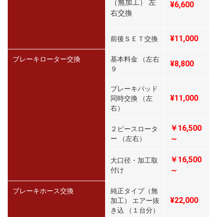
（無加工） 左
¥6,600
右交換
¥11,000
前後ＳＥＴ交換
ブレーキローター交換
基本料金 （左右
¥8,800
９
ブレーキパッド
¥11,000
同時交換 （左
右）
￥16,500
２ピースロータ
～
ー （左右）
￥16,500
大口径・加工取
～
付け
ブレーキホース交換
純正タイプ（無
¥22,000
加工） エアー抜
き込 （１台分）