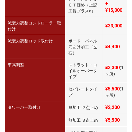
+
ＥＴ価格（上記
¥15,000
工賃プラスα）
減衰力調整コントローラー取
¥33,000
付け
減衰力調整ロッド取付け
ボード・パネル
¥4,400
穴あけ加工（左
右）
車高調整
ストラット・コ
¥3,300
(1
イルオーバータ
ヶ所)
イプ
¥5,500
セパレートタイ
(1
プ
ヶ所)
¥2,200
タワーバー取付け
無加工 ２点止め
¥5,500
無加工 ３点止め