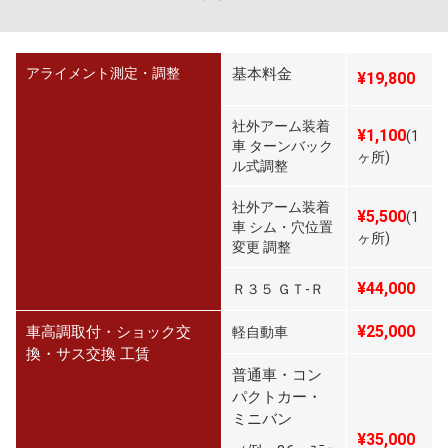
アライメント測定・調整
基本料金
¥19,800
社外アーム装着
¥1,100
(1
車 ターンバック
ヶ所)
ル式調整
社外アーム装着
¥5,500
(1
車 シム・穴位置
ヶ所)
変更 調整
¥44,000
Ｒ３５ ＧＴ-Ｒ
¥25,000
車高調取付・ショック交
軽自動車
換・サス交換 工賃
普通車・コン
パクトカー・
ミニバン
¥35,000