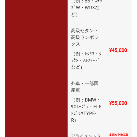
（例：86・ｽﾃｯ
ﾌﾟW・WRXな
ど）
高級セダン・
高級ワンボッ
クス
¥45,000
（例：ﾚｸｻｽ・ｸ
ﾗｳﾝ・ｱﾙﾌｧｰﾄﾞ
など）
外車・一部国
産車
（例：BMW・
¥55,000
90ｽｰﾌﾟﾗ・FL5
ｼﾋﾞｯｸTYPE-
R）
足回り交換工賃
アライメントＳ