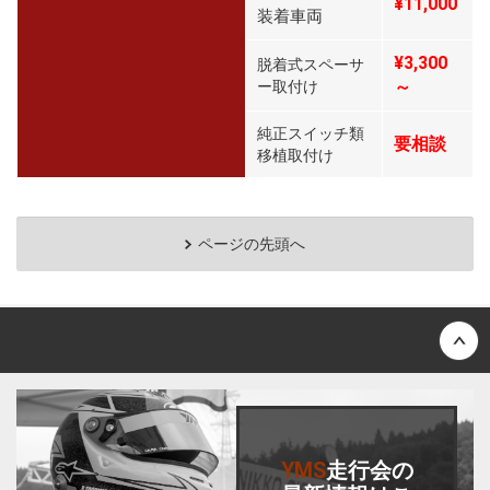
¥11,000
装着車両
¥3,300
脱着式スペーサ
～
ー取付け
純正スイッチ類
要相談
移植取付け
ページの先頭へ
Back to top
YMS
走行会
の