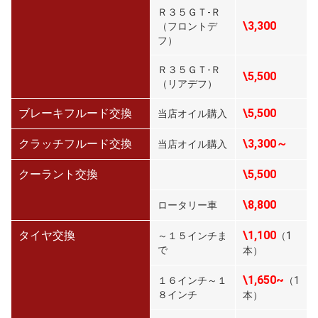
Ｒ３５ＧＴ-Ｒ
\3,300
（フロントデ
フ）
Ｒ３５ＧＴ-Ｒ
\5,500
（リアデフ）
ブレーキフルード交換
\5,500
当店オイル購入
クラッチフルード交換
\3,300～
当店オイル購入
クーラント交換
\5,500
\8,800
ロータリー車
タイヤ交換
\1,100
～１５インチま
（1
で
本）
\1,650~
１６インチ～１
（1
８インチ
本）