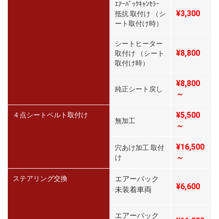
ｴｱｰﾊﾞｯｸｷｬﾝｾﾗｰ
¥3,300
抵抗 取付け （シ
ート取付け時）
シートヒーター
¥8,800
取付け （シート
取付け時）
¥8,800
純正シート戻し
～
¥5,500
４点シートベルト取付け
無加工
～
¥16,500
穴あけ加工 取付
～
け
ステアリング交換
エアーバック
¥6,600
未装着車両
エアーバック