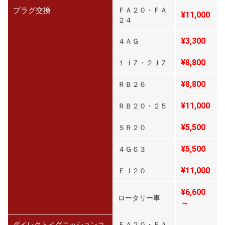
プラグ交換
ＦＡ２０・ＦＡ
¥11,000
２４
¥3,300
４ＡＧ
¥8,800
１ＪＺ・２ＪＺ
¥8,800
ＲＢ２６
¥11,000
ＲＢ２０・２５
¥5,500
ＳＲ２０
¥5,500
４Ｇ６３
¥11,000
ＥＪ２０
¥6,600
ロータリー車
～
ダイレクトイグニッションコ
ＦＡ２０・ＦＡ