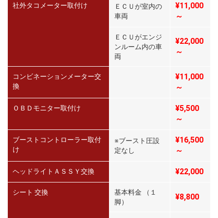
¥11,000
社外タコメーター取付け
ＥＣＵが室内の
～
車両
ＥＣＵがエンジ
¥22,000
ンルーム内の車
～
両
¥11,000
コンビネーションメーター交
換
～
¥5,500
ＯＢＤモニター取付け
～
¥16,500
ブーストコントローラー取付
※ブースト圧設
け
～
定なし
¥22,000
ヘッドライトＡＳＳＹ交換
シート 交換
基本料金 （１
¥8,800
脚）