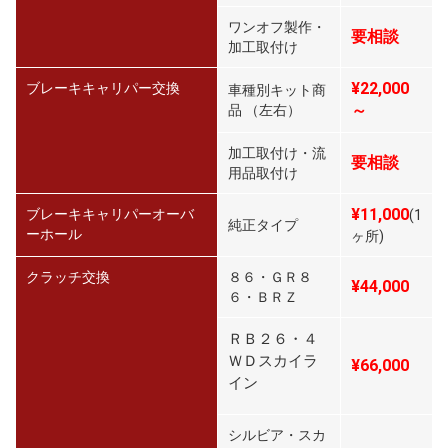
ワンオフ製作・
要相談
加工取付け
¥22,000
ブレーキキャリパー交換
車種別キット商
～
品 （左右）
加工取付け・流
要相談
用品取付け
¥11,000
ブレーキキャリパーオーバ
(1
純正タイプ
ーホール
ヶ所)
クラッチ交換
８６・ＧＲ８
¥44,000
６・ＢＲＺ
ＲＢ２６・４
ＷＤスカイラ
¥66,000
イン
シルビア・スカ