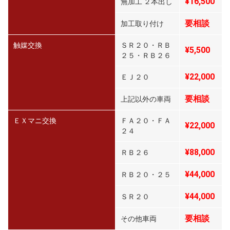
¥16,500
無加工 ２本出し
要相談
加工取り付け
触媒交換
ＳＲ２０・ＲＢ
¥5,500
２５・ＲＢ２６
¥22,000
ＥＪ２０
要相談
上記以外の車両
ＥＸマニ交換
ＦＡ２０・ＦＡ
¥22,000
２４
¥88,000
ＲＢ２６
¥44,000
ＲＢ２０・２５
¥44,000
ＳＲ２０
要相談
その他車両