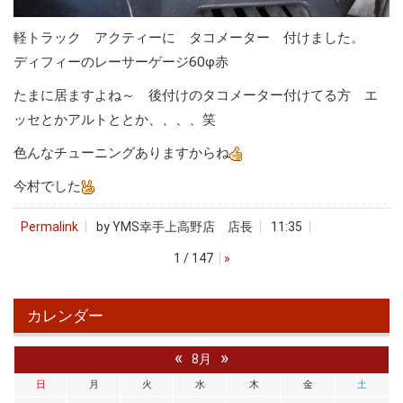
軽トラック アクティーに タコメーター 付けました。
ディフィーのレーサーゲージ60φ赤
たまに居ますよね～ 後付けのタコメーター付けてる方 エ
ッセとかアルトととか、、、、笑
色んなチューニングありますからね
今村でした
Permalink
by YMS幸手上高野店 店長
11:35
1 / 147
»
カレンダー
«
»
8月
日
月
火
水
木
金
土