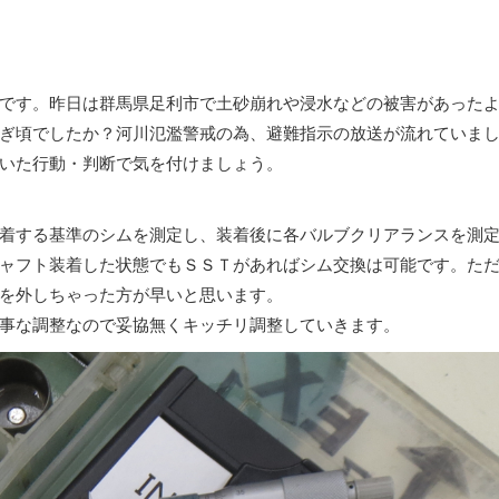
です。昨日は群馬県足利市で土砂崩れや浸水などの被害があった
ぎ頃でしたか？河川氾濫警戒の為、避難指示の放送が流れていま
いた行動・判断で気を付けましょう。
着する基準のシムを測定し、装着後に各バルブクリアランスを測
ャフト装着した状態でもＳＳＴがあればシム交換は可能です。た
を外しちゃった方が早いと思います。
事な調整なので妥協無くキッチリ調整していきます。