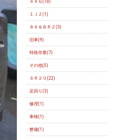
４ＡＧ(18)
１ＪＺ(1)
８６＆ＢＲＺ(3)
旧車(9)
特殊作業(7)
その他(5)
ＳＲ２０(22)
足回り(3)
修理(1)
車検(1)
整備(1)