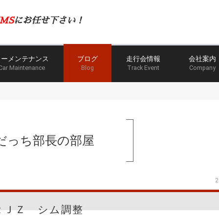
MS
にお任せ下さい！
カーメンテナンス
ブログ
走行会情報
会社案内
Car Maintenance
Blog
Track Event
Company
だっち部長の部屋
2
２ＪＺ シム調整