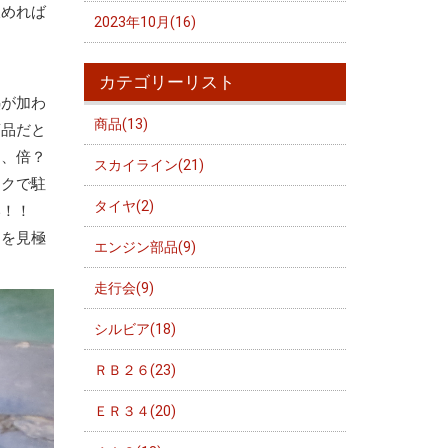
飲めれば
2023年10月(16)
カテゴリーリスト
熱が加わ
商品(13)
商品だと
て、倍？
スカイライン(21)
ックで駐
タイヤ(2)
い！！
トを見極
エンジン部品(9)
走行会(9)
シルビア(18)
ＲＢ２６(23)
ＥＲ３４(20)