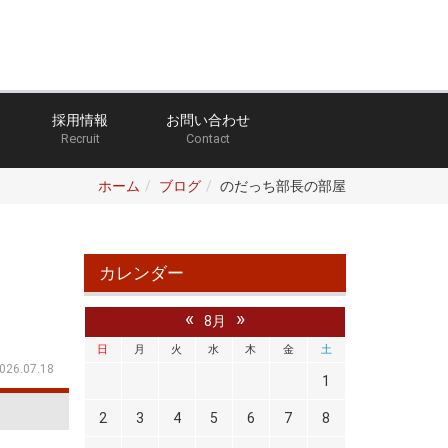
採用情報
お問い合わせ
Recruit
Contact
ホーム
ブログ
のだっち部長の部屋
カレンダー
«
»
8月
日
月
火
水
木
金
土
026.07.18
1
2
3
4
5
6
7
8