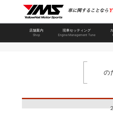
車に関することなら
Y
店舗案内
現車セッティング
Shop
Engine Management Tune
の