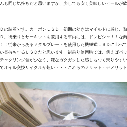
んも同じ気持ちだと思いますが、少しでも安く美味しいビールが
Ｄの装着です。カーボンＬＳＤ、初期の効きはマイルドに感じ、
Ｄ。街乗りとサーキットを兼用する車両には、ドンピシャ！！な
！！従来からあるメタルプレートを使用した機械式ＬＳＤに比べ
い長持ちするＬＳＤだと思います。街乗り使用時では、例えばバ
チャタリング音が少なく、嫌なガクガクした感じもなく乗りやす
てオイル交換サイクルが短い・・・これらのメリット・デメリッ