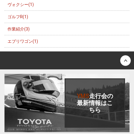
ヴォクシー(1)
ゴルフR(1)
作業紹介(3)
エブリワゴン(1)
Back to top
YMS
走行会
の
最新情報はこ
ちら