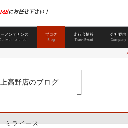
MS
にお任せ下さい！
カーメンテナンス
ブログ
走行会情報
会社案内
Car Maintenance
Blog
Track Event
Company
手上高野店のブログ
ミライース