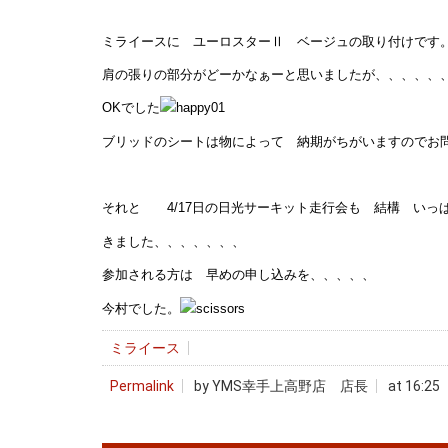
ミライースに ユーロスターⅡ ベージュの取り付けです
肩の張りの部分がどーかなぁーと思いましたが、、、、、
OKでした
ブリッドのシートは物によって 納期がちがいますのでお
それと 4/17日の日光サーキット走行会も 結構 いっ
きました、、、、、、、
参加される方は 早めの申し込みを、、、、、
今村でした。
ミライース
Permalink
by YMS幸手上高野店 店長
at 16:25