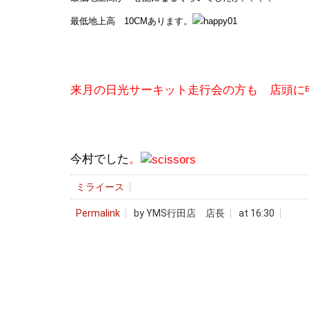
最低地上高 10CMあります。
来月の日光サーキット走行会の方も 店頭に
宜しくお願
今村でした
。
ミライース
Permalink
by YMS行田店 店長
at 16:30