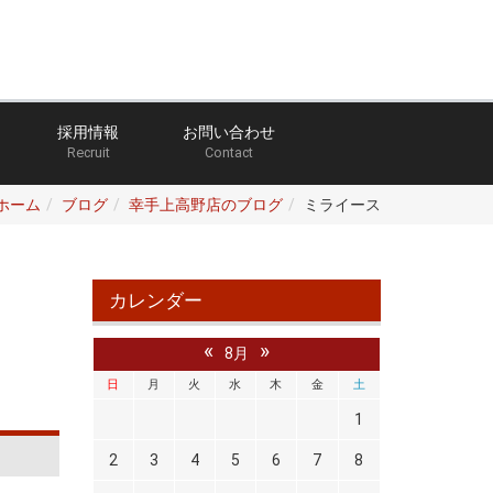
採用情報
お問い合わせ
Recruit
Contact
ホーム
ブログ
幸手上高野店のブログ
ミライース
カレンダー
«
»
8月
日
月
火
水
木
金
土
1
2
3
4
5
6
7
8