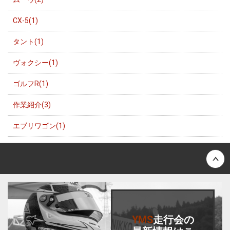
CX-5(1)
タント(1)
ヴォクシー(1)
ゴルフR(1)
作業紹介(3)
エブリワゴン(1)
Back to top
YMS
走行会
の