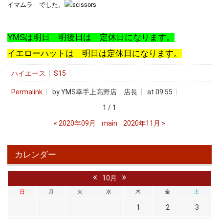
イマムラ でした。
YMSは明日 明後日は 定休日になります。
イエローハットは 明日は定休日になります。
ハイエース
S15
Permalink
by YMS幸手上高野店 店長
at 09:55
1 / 1
«
2020年09月
main
2020年11月
»
カレンダー
«
»
10月
日
月
火
水
木
金
土
1
2
3