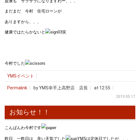
血液も サラサラになりますわー、、、
まだまだ 今村 住宅ローンが
ありますから、、、
健康ではたらかないと
笑
今村でした
YMSイベント
Permalink
by YMS幸手上高野店 店長
at 12:55
2019.05.17
お知らせ！！
こんばんわ今村です
昨日、一昨日は 良い天気でした
YMSは定休日でしたが、、、