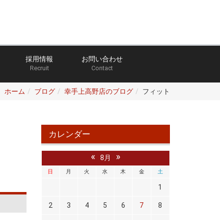
採用情報
お問い合わせ
Recruit
Contact
ホーム
ブログ
幸手上高野店のブログ
フィット
カレンダー
«
»
8月
日
月
火
水
木
金
土
1
2
3
4
5
6
7
8