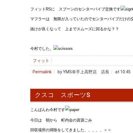
フィットRSに スプーンのセンターパイプ交換です
マフラーは 無限が入っていたのでセンターパイプだけの
抜けが良くなって 上までスムーズに回るかな？？
今村でした。
フィット
Permalink
by YMS幸手上高野店 店長
at 10:45
クスコ スポーツS
こんばんわ今村です
今日は 朝から 町内会の資源ごみ
回収場所の掃除をしてきました、、、、、＞＜