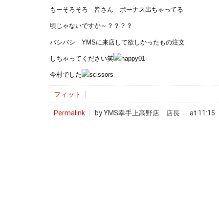
もーそろそろ 皆さん ボーナス出ちゃってる
頃じゃないですか～？？？？
バシバシ YMSに来店して欲しかったもの注文
しちゃってください笑
今村でした
フィット
Permalink
by YMS幸手上高野店 店長
at 11:15