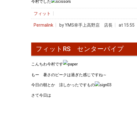
今村でした
フィット
Permalink
by YMS幸手上高野店 店長
at 15:55
フィットRS センターパイプ
こんちわ今村です
もー 暑さのピークは過ぎた感じですね～
今日の朝とか 涼しかったですもの
さて今日は