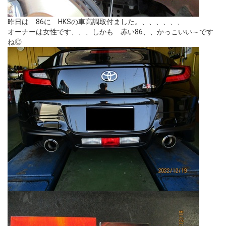
昨日は 86に HKSの車高調取付ました。、、、、、、
オーナーは女性です、、、しかも 赤い86、、かっこいい～です
ね◎