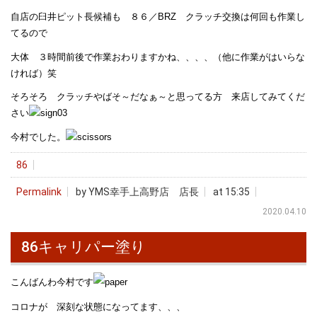
自店の臼井ピット長候補も ８６／BRZ クラッチ交換は何回も作業し
てるので
大体 ３時間前後で作業おわりますかね、、、、（他に作業がはいらな
ければ）笑
そろそろ クラッチやばそ～だなぁ～と思ってる方 来店してみてくだ
さい
今村でした。
86
Permalink
by YMS幸手上高野店 店長
at 15:35
2020.04.10
86キャリパー塗り
こんばんわ今村です
コロナが 深刻な状態になってます、、、