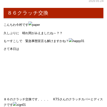
2020.05.24
８６クラッチ交換
こんちわ今村です
久しぶりに 晴れ間がみえましたね～？？
もーすこしで 緊急事態宣言も解けますかね？
さて本日は
８６のクラッチ交換です、、、、 KTSさんのクラッチカバーとディス
クです