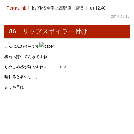
Permalink
by YMS幸手上高野店 店長
at 12:40
2019.06.15
86 リップスポイラー付け
こんばんわ今村です
梅雨っぽいてんきですね～、、、、、
じめじめ感が嫌ですね～、、、＞＜
晴れると暑いし、、
さて本日は