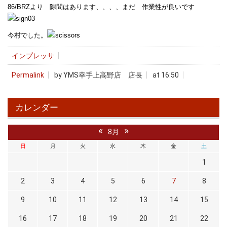
86/BRZより 隙間はあります、、、、まだ 作業性が良いです
今村でした。
インプレッサ
Permalink
by YMS幸手上高野店 店長
at 16:50
カレンダー
«
»
8月
日
月
火
水
木
金
土
1
2
3
4
5
6
7
8
9
10
11
12
13
14
15
16
17
18
19
20
21
22