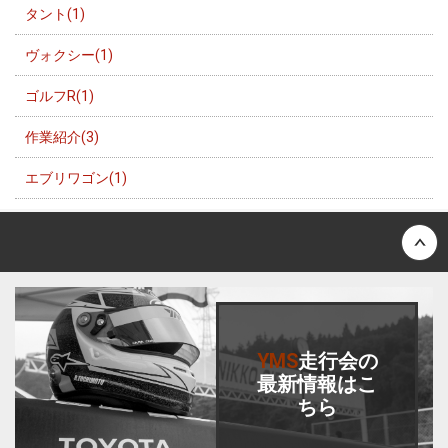
タント(1)
ヴォクシー(1)
ゴルフR(1)
作業紹介(3)
エブリワゴン(1)
Back to top
YMS
走行会
の
最新情報はこ
ちら