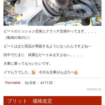
ビートのミッション交換とクラッチ交換やってます、、、、
（勉強の為のに）
ビートはまた部品が再販するようになったんですよね～
街中でたまに 綺麗なビートみますよね～、、、、
大事に乗ってもらいたいです。
イマムラでした。
今日も仕事がんばろー
Permalink
by 店長
at 11:25
2024.01.21
ブリット 価格改定