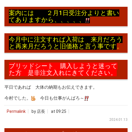
案内には ２月1日受注分よりと書い
てありますから、、、、、
今月中に注文すれば入荷は 来月だろう
と再来月だろうと旧価格と言う事です
。
ブリッドシート 購入しようと迷って
た方 是非注文入れにきてください。
平日であれば 大体の納期もお伝えできます。
今村でした。
今日も仕事がんばろ～
Permalink
by 店長
at 09:25
2024.01.13