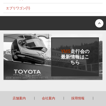
エブリワゴン(1)
Back to top
YMS
走行会
の
最新情報はこ
ちら
店舗案内
会社案内
採用情報