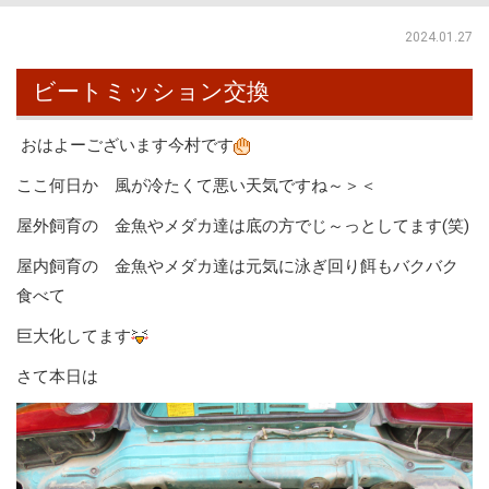
2024.01.27
ビートミッション交換
おはよーございます今村です
ここ何日か 風が冷たくて悪い天気ですね～＞＜
屋外飼育の 金魚やメダカ達は底の方でじ～っとしてます(笑)
屋内飼育の 金魚やメダカ達は元気に泳ぎ回り餌もバクバク
食べて
巨大化してます
さて本日は