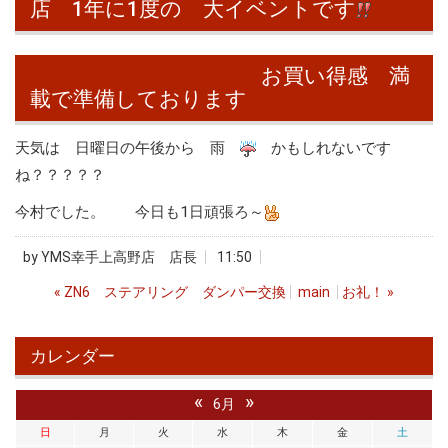
店 1年に1度の 大イベントです
お買い得感 満
載で準備しております
天気は 日曜日の午後から 雨
かもしれないです
ね？？？？？
今村でした。 今日も1日頑張ろ～
by
YMS幸手上高野店 店長
11:50
«
ZN6 ステアリング ダンパー交換
main
お礼！
»
カレンダー
«
»
6月
日
月
火
水
木
金
土