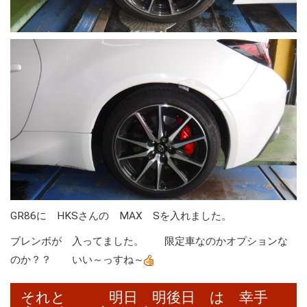
GR86に HKSさんの MAX Sを入れました。
ブレンボが 入ってました。 限定車なのかオプションな
のか？？ いい～っすね～
それと 明日 明後日 は 幸手