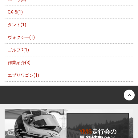
CX-5(1)
タント(1)
ヴォクシー(1)
ゴルフR(1)
作業紹介(3)
エブリワゴン(1)
Back to top
YMS
走行会
の