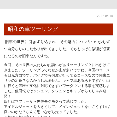
2022.05.15
昭和の車ツーリング
旧車の世界に引きずり込まれ、その魅力にハマリつつ
少しず
つ自分なりのこだわりが出てきました。
でももっぱら修理が必要
になるのが旧車なんですね。
今回、その世界の人たちのお誘いがありツーリング？に出かけて
きました。ツーリングってなぜか山が多いですね。今回のコース
も日光方面です。バイクでも何度か行ってるコースなので関東エ
リヤの定番？なのかもしれません。キャブ車あるあるですが、山
に行くと気圧の変化に対応できずパワーダウンする事を実感しま
した。低回転ではクシュン、クシュンとキャブからくしゃみ連
発！
回せばマフラーから黒煙モクモクって感じでした。
アイドルジェットを大きくして、メインジェットを小さくすれば
良いのかな？なんて思いながら走ってました。