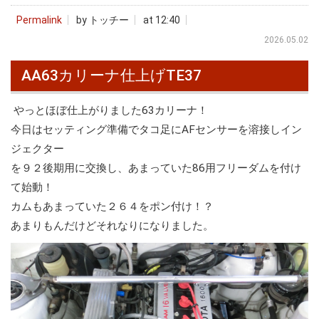
Permalink
by トッチー
at 12:40
2026.05.02
AA63カリーナ仕上げTE37
やっとほぼ仕上がりました63カリーナ！
今日はセッティング準備でタコ足にAFセンサーを溶接しイン
ジェクター
を９２後期用に交換し、あまっていた86用フリーダムを付け
て始動！
カムもあまっていた２６４をポン付け！？
あまりもんだけどそれなりになりました。