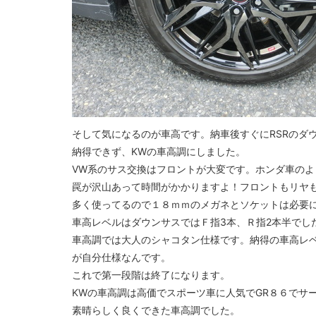
そして気になるのが車高です。納車後すぐにRSRのダ
納得できず、KWの車高調にしました。
VW系のサス交換はフロントが大変です。ホンダ車のよ
罠が沢山あって時間がかかりますよ！フロントもリヤ
多く使ってるので１８ｍｍのメガネとソケットは必要
車高レベルはダウンサスではＦ指3本、Ｒ指2本半でし
車高調では大人のシャコタン仕様です。納得の車高レベ
が自分仕様なんです。
これで第一段階は終了になります。
KWの車高調は高価でスポーツ車に人気でGR８６でサ
素晴らしく良くできた車高調でした。