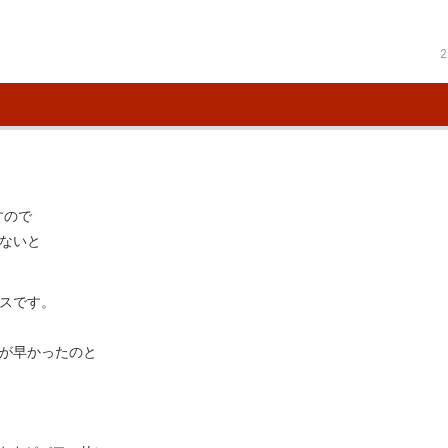
2
すので
ないと
スです。
期が早かったのと
。