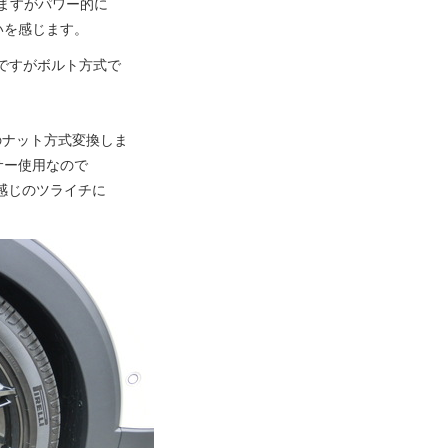
ますがパワー的に
いを感じます。
なんですがボルト方式で
12 のナット方式変換しま
サー使用なので
感じのツライチに