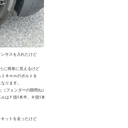
ウンサスを入れたけど
うに簡単に見えるけど
も１８ｍｍのボルトを
になります。
た（フェンダーの隙間ね）
ルはＦ指1本半、Ｒ指1本
ーキットを走ったけど