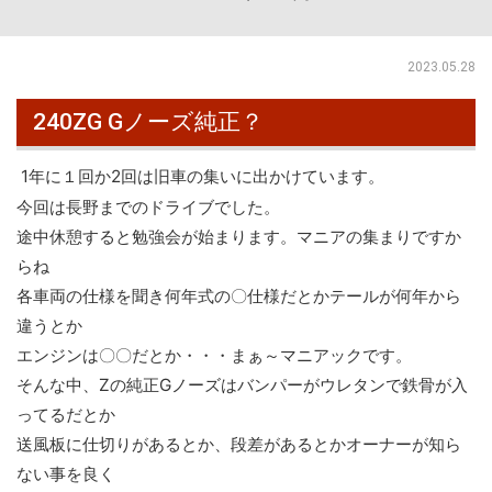
2023.05.28
240ZG Gノーズ純正？
1年に１回か2回は旧車の集いに出かけています。
今回は長野までのドライブでした。
途中休憩すると勉強会が始まります。マニアの集まりですか
らね
各車両の仕様を聞き何年式の〇仕様だとかテールが何年から
違うとか
エンジンは〇〇だとか・・・まぁ～マニアックです。
そんな中、Zの純正Gノーズはバンパーがウレタンで鉄骨が入
ってるだとか
送風板に仕切りがあるとか、段差があるとかオーナーが知ら
ない事を良く