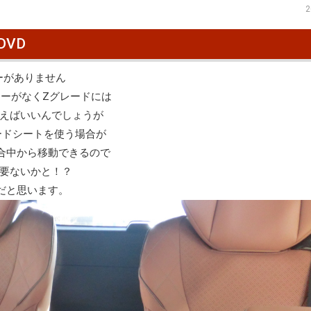
2
DVD
ーがありません
ヤーがなくZグレードには
えばいいんでしょうが
ードシートを使う場合が
合中から移動できるので
要ないかと！？
だと思います。