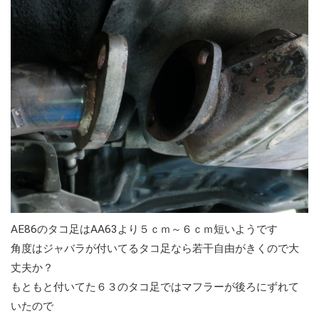
AE86のタコ足はAA63より５ｃｍ～６ｃｍ短いようです
角度はジャバラが付いてるタコ足なら若干自由がきくので大
丈夫か？
もともと付いてた６３のタコ足ではマフラーが後ろにずれて
いたので