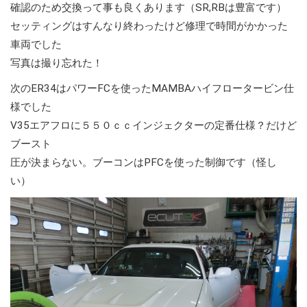
確認のため交換って事も良くあります（SR,RBは豊富です）
セッティングはすんなり終わったけど修理で時間がかかった
車両でした
写真は撮り忘れた！
次のER34はパワーFCを使ったMAMBAハイフロータービン仕
様でした
V35エアフロに５５０ｃｃインジェクターの定番仕様？だけど
ブースト
圧が決まらない。ブーコンはPFCを使った制御です（怪し
い）