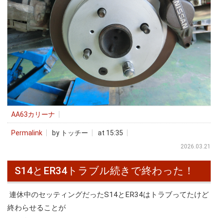
AA63カリーナ
Permalink
by トッチー
at 15:35
2026.03.21
S14とER34トラブル続きで終わった！
連休中のセッティングだったS14とER34はトラブってたけど
終わらせることが