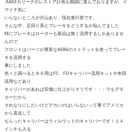
AA63カリーナのレストア計画も順調に進んでおりますが、イ
マイチ気に
いらないところが沢山あり、現在進行形です。
そんな中、足回り系とブレーキをどうするか悩んでました
特にブレーキはローターも新品は無く流用するしかありませ
んので
フロントはパーツが豊富なAE86のストラットを使ってブレー
キを流用する
事にしました
色々と調べると８６用はFC、FDキャリパー流用キットや本田
流用などあり
キャリパーがあれば安価に仕上がりそうです・・・でもデモ
カーだから
それなりにしたいけどデカいのはいらないって事でアメリカ
から直送して
もらったキャリパーはウィルウッドのキャリパーです！１４
インチも入る