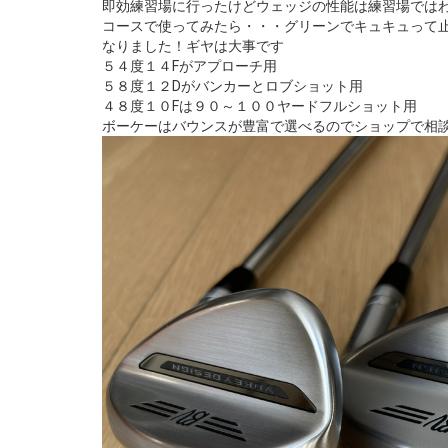
即効練習場に行ったけどウェッジの性能は練習場では
コースで使ってみたら・・・グリーンでキュキュって
なりました！ギヤは大事です
５４度１４Fがアプローチ用
５８度１２Dがバンカーとロブショット用
４８度１０Fは９０～１００ヤードフルショット用
ボーケーはバウンスが豊富で選べるのでショップで相