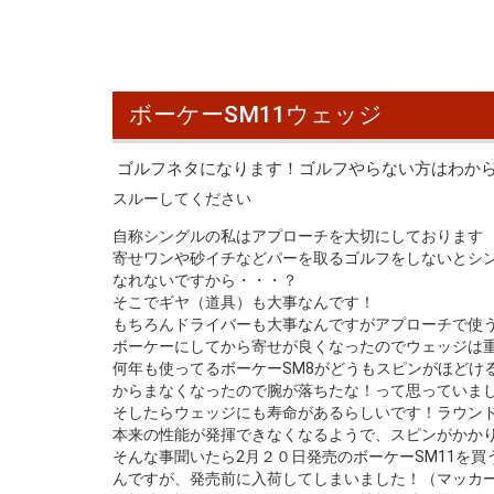
ボーケーSM11ウェッジ
ゴルフネタになります！ゴルフやらない方はわか
スルーしてください
自称シングルの私はアプローチを大切にしております
寄せワンや砂イチなどパーを取るゴルフをしないとシ
なれないですから・・・？
そこでギヤ（道具）も大事なんです！
もちろんドライバーも大事なんですがアプローチで使
ボーケーにしてから寄せが良くなったのでウェッジは
何年も使ってるボーケーSM8がどうもスピンがほどけ
からまなくなったので腕が落ちたな！って思っていま
そしたらウェッジにも寿命があるらしいです！ラウン
本来の性能が発揮できなくなるようで、スピンがかか
そんな事聞いたら2月２０日発売のボーケーSM11を買
んですが、発売前に入荷してしまいました！（マッカ