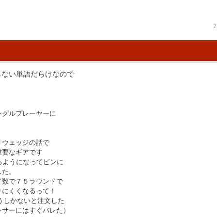
2
らない単語だらけなので
ングルプレーヤーに
うウェッジの話で
重要なギアです
るようになってピンに
した。
ド数で７５ラウンドで
りにくくなるって！
うしかないと注文した
ーサーにはすぐバレた）