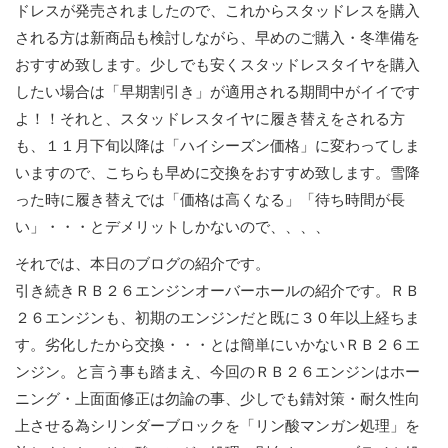
ドレスが発売されましたので、これからスタッドレスを購入
される方は新商品も検討しながら、早めのご購入・冬準備を
おすすめ致します。少しでも安くスタッドレスタイヤを購入
したい場合は「早期割引き」が適用される期間中がイイです
よ！！それと、スタッドレスタイヤに履き替えをされる方
も、１１月下旬以降は「ハイシーズン価格」に変わってしま
いますので、こちらも早めに交換をおすすめ致します。雪降
った時に履き替えでは「価格は高くなる」「待ち時間が長
い」・・・とデメリットしかないので、、、、
それでは、本日のブログの紹介です。
引き続きＲＢ２６エンジンオーバーホールの紹介です。ＲＢ
２６エンジンも、初期のエンジンだと既に３０年以上経ちま
す。劣化したから交換・・・とは簡単にいかないＲＢ２６エ
ンジン。と言う事も踏まえ、今回のＲＢ２６エンジンはホー
ニング・上面面修正は勿論の事、
少しでも錆対策・耐久性向
上させる為シリンダーブロックを「リン酸マンガン処理」を