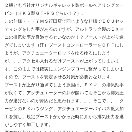
２機とも当社オリジナルギャレット製ボールベアリングター
ビン（ＨＫＳ製ＧＴ-ＲＳぐらい！？）。
この仕様・・・ＹＭＳ行田店で同じような仕様でＥＣＵセッ
ティングをした事があるのですが、アルトラック製のＥＸマ
ニの排気効率が良過ぎるせいなのか！？ブーストが上がり過
ぎてしまいます（汗）ブーストコントローラーをＯＦＦにし
ようが、アクチュエーターロッドをゆるゆるにしよう
が、、、アクセル入れるだけブーストが上がってしまいま
す。このままでは確実にエンジンブローに繋がってしまいま
すので、ブーストを安定させる対策が必要となります。
ブーストが上がり過ぎてしまう原因は、ＥＸマニの排気効率
が良くて、アクチュエーターの弁が開いてもそこから排気圧
力が逃げないのが原因だと思われます。。。そこで、、、タ
ービンのＥＸハウジング、アクチュエーターバイパス拡大加
工を施し、規定ブーストがかかった時に弁から排気圧力を逃
がしやすく加工します。