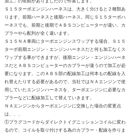
加工」の依頼がありましたので作業します。
Ｓ１５ターボエンジンハーネスは、大きく分けると２種類あ
ります。前期ハーネスと後期ハーネス。同じＳ１５ターボハ
ーネスでも、前期と後期でＡＢＳコンピューターが違い、カ
プラーやら配列が全く違います。
Ｓ１５ＮＡ車両にターボエンジンスワップする場合、Ｓ１５
ターボ前期エンジン・エンジンハーネスだと何も加工なくス
ワップする事ができますが、後期エンジン・エンジンハーネ
スだとＡＢＳコンピューターのカプラーが違うので加工が必
要になります。このＡＢＳ部の配線加工は何本もの配線を入
れ替えたりする必要があるので、当社ではＮＡエンジンで使
用していたエンジンハーネスを、ターボエンジンに必要なカ
プラーなどに配線加工して替えていきます。
ＮＡエンジンからターボエンジンに交換した場合の変更点
は、、、
①プラグコードからダイレクトイグニッションコイルに変わ
るので、コイルを取り付けする為のカプラー・配線を作りま