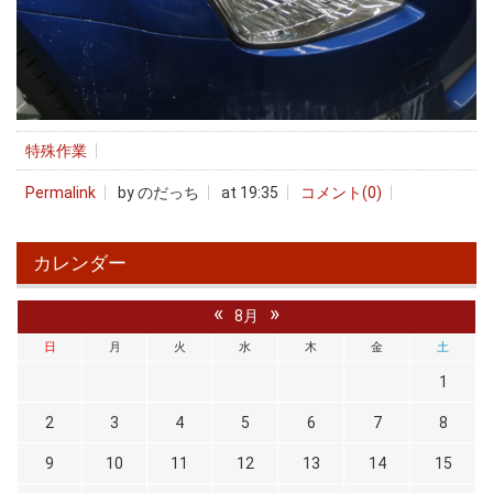
特殊作業
Permalink
by のだっち
at 19:35
コメント(0)
カレンダー
«
»
8月
日
月
火
水
木
金
土
1
2
3
4
5
6
7
8
9
10
11
12
13
14
15