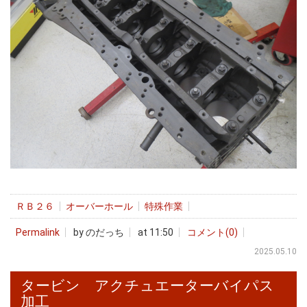
ＲＢ２６
オーバーホール
特殊作業
Permalink
by のだっち
at 11:50
コメント(0)
2025.05.10
タービン アクチュエーターバイパス
加工