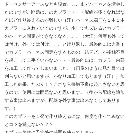
ト・センサーアースなども設置。ここまでハーネスを増やし
たのですが、問題はこのカプラー・・・配線が多くなればな
るほど作り終えるのが難しい（汗）ハーネス端子を１本１本
カプラーに入れていくのですが、少しでもズレるとカプラー
のハーネス固定ができなくなる。。。（大汗）何度も外して
は付け、外しては付け、、、と繰り返し、最終的には力業！
でカプラーハーネス固定をするものの、結局どこか接触不良
を起こして上手くいかない・・・最終的には、カプラー内部
を加工して作ってしまいました。（画像のように見た目では
判らないと思いますが、かなり加工してあります（汗））加
工した結果、たぶん！？これなら接触不良は起こさないと思
うので、使用には問題ないと思います。（後から配線を追加
する事は出来ますが、配線を外す事は出来なくしてありま
す。）
このカプラーを１発で作り終えるには、何度も作ってみない
とコツを覚えない？？？
カプラー製作に予定外の時間を使ってしまっ