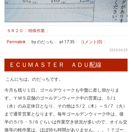
ＳＲ２０
特殊作業
Permalink
by のだっち
at 17:35
コメント(0)
2024.04.29
ＥＣＵＭＡＳＴＥＲ ＡＤＵ配線
こんにちは。のだっちです。
今月も残り１日。ゴールデウィークも中盤に差し掛かりま
す。ＹＭＳ店舗のゴールデンウィーク中の営業は、５/１
（水）のみ定休日となり、その他は５/２（木）～５/７（火）
まで通常営業となります。毎年ゴールデンウィーク中は、後
半の５/５・５/６ぐらいは作業空き状況が多いので、オイル交
換等の軽作業は、ほぼ待ち時間がありません。。。！？ゴー