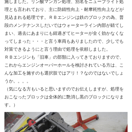
施しました。リン酸マンガン処理、別名をニューブライト処
理とも言われており、主に防錆性向上・耐摩耗性向上などが
見込まれる処理です。ＲＢエンジンは鉄のブロックの為、普
段のメンテナンスしだいではウォーターライン内部が錆てし
まい、過去にあまりにも錆過ぎてヒーターが全く効かなくな
ってしまった・・・と言う車両もありましたので、少しでも
対策できるようにと言う理由で処理を依頼しました。
ＲＢエンジンも「旧車」の部類に入ってきておりますので、
これからエンジンオーバーホールを検討されている方は、こ
んな加工を施すのも選択肢ではアリ！？なのではないでしょ
うか。。。。
（気になる方もいると思いますのでお伝えしますが、処理を
おこなったブロックは全体的に艶消し黒のブロックになりま
す。）