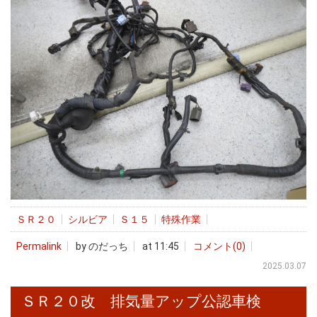
ＳＲ２０
シルビア
Ｓ１５
特殊作業
Permalink
by のだっち
at 11:45
コメント(0)
2025.03.07
ＳＲ２０改 排気量アップ公認車検