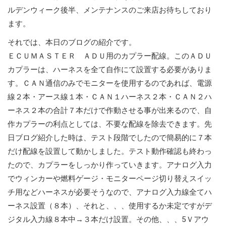
ルデンウィーク後半、メンテナンスのご来店お待ちしており
ます。
それでは、本日のブログの紹介です。
ＥＣＵＭＡＳＴＥＲ ＡＤＵ用のカプラー配線。このＡＤＵ
カプラーは、ハーネスを全て自作にて設置する必要がありま
す。ＣＡＮ通信のみでモニターを使用するのであれば、電源
線２本・アース線１本・ＣＡＮ１ハーネス２本・ＣＡＮ２ハ
ーネス２本の合計７本だけで作動させる事が出来るので、自
作カプラーの利点としては、不要な配線を除去できます。先
日ブログ紹介した時は、テスト段階でしたので簡易的に７本
だけ配線を設置して動かしました。テスト動作確認も終わっ
たので、カプラーをしっかり作っていきます。アナログ入力
でウィンカーや燃料ゲージ・モニターページ切り替えスイッ
チ用などハーネスが必要そうなので、アナログ入力線全てハ
ーネス設置（８本）、それと、、、使用するか未定ですがデ
ジタル入力線８本中→３本だけ設置。その他、、、5Ｖアウ