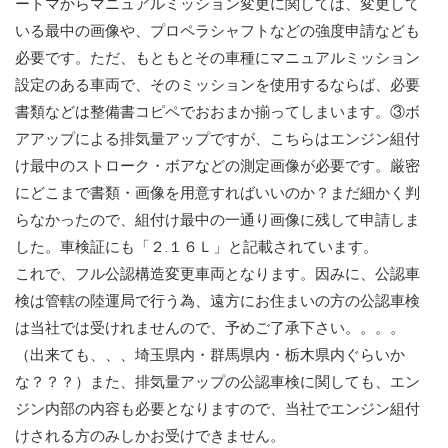
ートマからマニュアルミッション変更に関しては、変更して
いる最中の画像や、プロペラシャフトなどの強度申請なども
必要です。ただ、もともとその車種にマニュアルミッション
設定のある車両で、そのミッションを使用するならば、必要
書類などは整備書コピペでおおまか揃ってしまいます。③ボ
アアップによる排気量アップですが、こちらはエンジン組付
け最中のストローク・ボアなどの測定画像が必要です。厳密
にどこまで書類・画像を用意すればいいのか？まだ細かく判
らなかったので、組付け最中の一通り画像に残して申請しま
した。車検証にも「２.１６Ｌ」と記載されています。
これで、フル公認構造変更車両となります。因みに、公認車
検は管轄の陸運局で行う為、遠方にお住まいの方の公認車検
は当社では受けれませんので、予めご了承下さい。。。。
（出来ても、、、埼玉県内・群馬県内・栃木県内ぐらいか
な？？？）また、排気量アップの公認車検に関しても、エン
ジン内部の内容も必要となりますので、当社でエンジン組付
けされる方のみしかお受けできません。