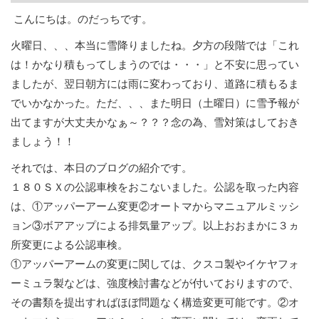
こんにちは。のだっちです。
火曜日、、、本当に雪降りましたね。夕方の段階では「これ
は！かなり積もってしまうのでは・・・」と不安に思ってい
ましたが、翌日朝方には雨に変わっており、道路に積もるま
でいかなかった。ただ、、、また明日（土曜日）に雪予報が
出てますが大丈夫かなぁ～？？？念の為、雪対策はしておき
ましょう！！
それでは、本日のブログの紹介です。
１８０ＳＸの公認車検をおこないました。公認を取った内容
は、①アッパーアーム変更②オートマからマニュアルミッシ
ョン③ボアアップによる排気量アップ。以上おおまかに３ヵ
所変更による公認車検。
①アッパーアームの変更に関しては、クスコ製やイケヤフォ
ーミュラ製などは、強度検討書などが付いておりますので、
その書類を提出すればほぼ問題なく構造変更可能です。②オ