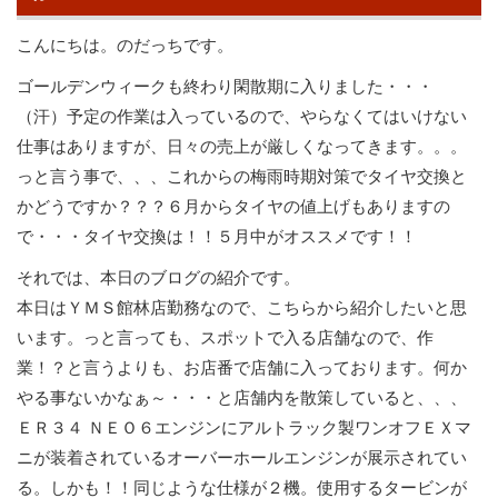
こんにちは。のだっちです。
ゴールデンウィークも終わり閑散期に入りました・・・
（汗）予定の作業は入っているので、やらなくてはいけない
仕事はありますが、日々の売上が厳しくなってきます。。。
っと言う事で、、、これからの梅雨時期対策でタイヤ交換と
かどうですか？？？６月からタイヤの値上げもありますの
で・・・タイヤ交換は！！５月中がオススメです！！
それでは、本日のブログの紹介です。
本日はＹＭＳ館林店勤務なので、こちらから紹介したいと思
います。っと言っても、スポットで入る店舗なので、作
業！？と言うよりも、お店番で店舗に入っております。何か
やる事ないかなぁ～・・・と店舗内を散策していると、、、
ＥＲ３４ ＮＥＯ６エンジンにアルトラック製ワンオフＥＸマ
ニが装着されているオーバーホールエンジンが展示されてい
る。しかも！！同じような仕様が２機。使用するタービンが