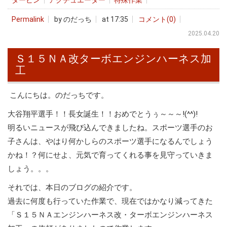
タービン
アクチュエーター
特殊作業
Permalink
by のだっち
at 17:35
コメント(0)
2025.04.20
Ｓ１５ＮＡ改ターボエンジンハーネス加
工
こんにちは。のだっちです。
大谷翔平選手！！長女誕生！！おめでとうぅ～～～!(^^)!
明るいニュースが飛び込んできましたね。スポーツ選手のお
子さんは、やはり何かしらのスポーツ選手になるんでしょう
かね！？何にせよ、元気で育ってくれる事を見守っていきま
しょう。。。
それでは、本日のブログの紹介です。
過去に何度も行っていた作業で、現在ではかなり減ってきた
「Ｓ１５ＮＡエンジンハーネス改・ターボエンジンハーネス