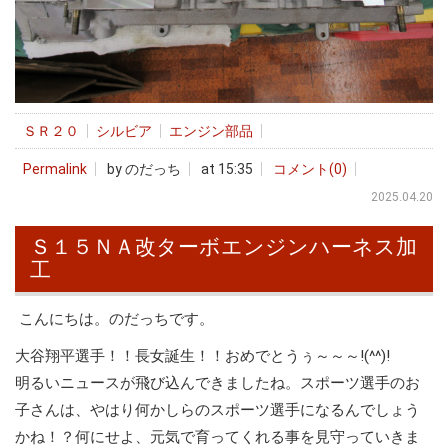
ＳＲ２０
シルビア
エンジン部品
Permalink
by のだっち
at 15:35
コメント(0)
2025.04.20
Ｓ１５ＮＡ改ターボエンジンハーネス加
工
こんにちは。のだっちです。
大谷翔平選手！！長女誕生！！おめでとうぅ～～～!(^^)!
明るいニュースが飛び込んできましたね。スポーツ選手のお
子さんは、やはり何かしらのスポーツ選手になるんでしょう
かね！？何にせよ、元気で育ってくれる事を見守っていきま