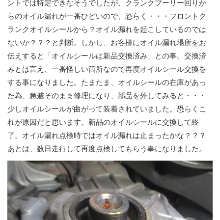
ントでは特定できなそうでしたが、クランクプーリー回りか
らのオイル漏れが一番ひどいので、恐らく・・・フロントク
ランクオイルシールから？オイル漏れを起こしているのでは
ないか？？？と判断。しかし、お客様にオイル漏れ場所をお
伝えすると「オイルシールは新品交換済み」との事。交換済
みとは言え、一番怪しい箇所なので再度オイルシール交換を
する事になりました。たまたま、オイルシールの在庫があっ
た為、急遽そのまま修理になり、部品を外してみると・・・
少しオイルシールが曲がって装着されていました。恐らくこ
れが原因だと思います。新品のオイルシールに交換して終
了。オイル漏れ点検時ではオイル漏れは止まったかな？？？
あとは、数日走行して再度点検してもらう事になりました。