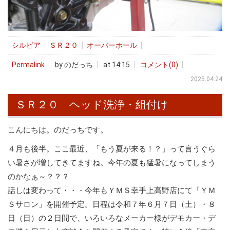
シルビア
ＳＲ２０
オーバーホール
Permalink
by のだっち
at 14:15
コメント(0)
2025.04.24
ＳＲ２０ ヘッド洗浄・組付け
こんにちは。のだっちです。
４月も後半。ここ最近、「もう夏が来る！？」って言うぐら
い暑さが増してきてますね。今年の夏も猛暑になってしまう
のかなぁ～？？？
話しは変わって・・・今年もＹＭＳ幸手上高野店にて「ＹＭ
Ｓサロン」を開催予定。日程は令和７年６月７日（土）・８
日（日）の２日間で、いろいろなメーカー様がデモカー・デ