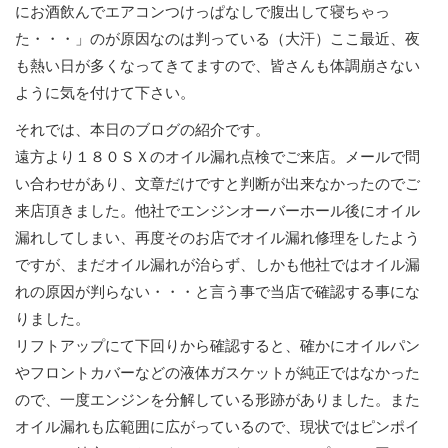
にお酒飲んでエアコンつけっぱなしで腹出して寝ちゃっ
た・・・」のが原因なのは判っている（大汗）ここ最近、夜
も熱い日が多くなってきてますので、皆さんも体調崩さない
ように気を付けて下さい。
それでは、本日のブログの紹介です。
遠方より１８０ＳＸのオイル漏れ点検でご来店。メールで問
い合わせがあり、文章だけですと判断が出来なかったのでご
来店頂きました。他社でエンジンオーバーホール後にオイル
漏れしてしまい、再度そのお店でオイル漏れ修理をしたよう
ですが、まだオイル漏れが治らず、しかも他社ではオイル漏
れの原因が判らない・・・と言う事で当店で確認する事にな
りました。
リフトアップにて下回りから確認すると、確かにオイルパン
やフロントカバーなどの液体ガスケットが純正ではなかった
ので、一度エンジンを分解している形跡がありました。また
オイル漏れも広範囲に広がっているので、現状ではピンポイ