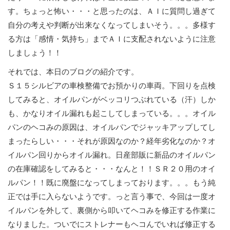
す。ちょっと怖い・・・と思ったのは、ＡＩに質問し過ぎて
自分の考えや判断が出来なくなってしまいそう。。。多様す
る方は「感情・気持ち」までＡＩに支配されないように注意
しましょう！！
それでは、本日のブログの紹介です。
Ｓ１５シルビアの車検整備でお預かりの車両。下回りを点検
してみると、オイルパンがベッコリつぶれている（汗）しか
も、かなりオイル漏れも起こしてしまっている。。。オイル
パンのヘコみの原因は、オイルパンでジャッキアップしてし
まったらしい・・・それが原因なのか？経年劣化なのか？オ
イルパン回りからオイル漏れ。日産部販に新品のオイルパン
の在庫確認をしてみると・・・なんと！！ＳＲ２０用のオイ
ルパン！！既に廃盤になってしまっております。。。もう純
正では手に入らないようです。っと言う事で、今回は一度オ
イルパンを外して、裏側から叩いてヘコみを修正する作業に
なりました。ついでにストレナーもヘコんでいれば修正する