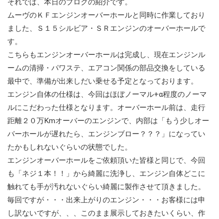
それでは、本日のブログの紹介です。
ムーヴのＫＦエンジンオーバーホールと同時に作業しており
ました、Ｓ１５シルビア・ＳＲエンジンのオーバーホールで
す。
こちらもエンジンオーバーホールは完成し、現在エンジンル
ームの清掃・パワステ、エアコン関係の部品交換をしている
最中で、準備が出来しだい乗せる予定となっております。
エンジン自体の仕様は、今回はほぼノーマル+α程度のノーマ
ルにこだわった仕様となります。オーバーホール前は、走行
距離２０万Kmオーバーのエンジンで、内部は「もう少しオー
バーホールが遅れたら、エンジンブロー？？？」になってい
たかもしれないぐらいの状態でした。
エンジンオーバーホールをご依頼頂いた皆様と同じで、今回
も「ネジ１本！！」から綺麗に洗浄し、エンジン自体どこに
触れても手が汚れないぐらい綺麗に製作させて頂きました。
毎回ですが・・・出来上がりのエンジン・・・お客様には申
し訳ないですが、、、このまま展示しておきたいくらい、作