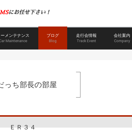
MS
にお任せ下さい！
カーメンテナンス
ブログ
走行会情報
会社案内
Car Maintenance
Blog
Track Event
Company
だっち部長の部屋
ＥＲ３４