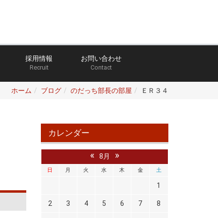
採用情報
お問い合わせ
Recruit
Contact
ホーム
ブログ
のだっち部長の部屋
ＥＲ３４
カレンダー
«
»
8月
日
月
火
水
木
金
土
1
2
3
4
5
6
7
8