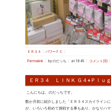
ＥＲ３４
パワーＦＣ
Permalink
by のだっち
at 18:45
コメント(0)
ＥＲ３４ ＬＩＮＫ Ｇ４+Ｐｌｕ
こんにちは。のだっちです。
数か月前に紹介しました「ＥＲ３４スカイラインに
が、いろいろ初めて挑戦する事もあり、かなりハマ