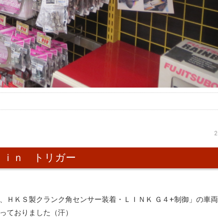
2
ｇ ｉｎ トリガー
、ＨＫＳ製クランク角センサー装着・ＬＩＮＫ Ｇ４+制御」の車
っておりました（汗）