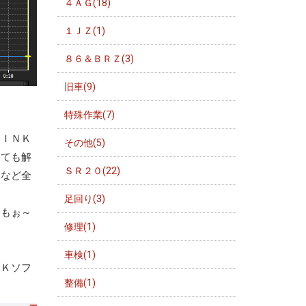
４ＡＧ(18)
１ＪＺ(1)
８６＆ＢＲＺ(3)
旧車(9)
特殊作業(7)
ＬＩＮＫ
その他(5)
っても解
ＳＲ２０(22)
線など全
足回り(3)
。もぉ～
修理(1)
車検(1)
ＮＫソフ
整備(1)