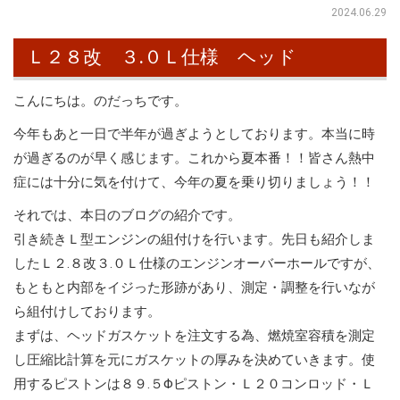
2024.06.29
Ｌ２８改 ３.０Ｌ仕様 ヘッド
こんにちは。のだっちです。
今年もあと一日で半年が過ぎようとしております。本当に時
が過ぎるのが早く感じます。これから夏本番！！皆さん熱中
症には十分に気を付けて、今年の夏を乗り切りましょう！！
それでは、本日のブログの紹介です。
引き続きＬ型エンジンの組付けを行います。先日も紹介しま
したＬ２.８改３.０Ｌ仕様のエンジンオーバーホールですが、
もともと内部をイジった形跡があり、測定・調整を行いなが
ら組付けしております。
まずは、ヘッドガスケットを注文する為、燃焼室容積を測定
し圧縮比計算を元にガスケットの厚みを決めていきます。使
用するピストンは８９.５Φピストン・Ｌ２０コンロッド・Ｌ