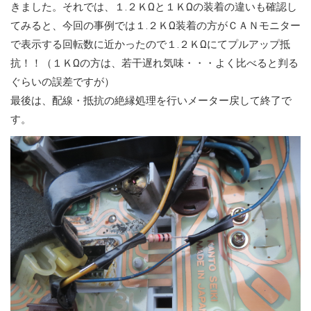
きました。それでは、１.２ＫΩと１ＫΩの装着の違いも確認し
てみると、今回の事例では１.２ＫΩ装着の方がＣＡＮモニター
で表示する回転数に近かったので１.２ＫΩにてプルアップ抵
抗！！（１ＫΩの方は、若干遅れ気味・・・よく比べると判る
ぐらいの誤差ですが）
最後は、配線・抵抗の絶縁処理を行いメーター戻して終了で
す。