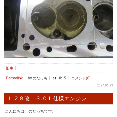
旧車
Permalink
by のだっち
at 18:15
コメント(0)
2024.06.23
Ｌ２８改 ３.０Ｌ仕様エンジン
こんにちは。のだっちです。