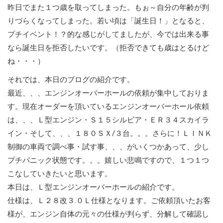
昨日でまた１つ歳を取ってしまった。もぉ～自分の年齢が判
りづらくなってしまった。若い頃は「誕生日！」となると、
プチイベント！？的な感じがしてましたが、今では出来る事
なら誕生日を拒否したいです。（拒否できても歳はとるけど
ね・・・）
それでは、本日のブログの紹介です。
最近、、、エンジンオーバーホールの依頼が集中しておりま
す。現在オーダーを頂いているエンジンオーバーホール依頼
は、、、Ｌ型エンジン・Ｓ１５シルビア・ＥＲ３４スカイラ
イン・そして、、、１８０ＳＸ/３台。。。さらに！ＬＩＮＫ
制御の車両で調べ事・試す事、、、がいくつかあって、少し
プチパニック状態です。。。嬉しい悲鳴ですので、１つ１つ
こなしていきたいと思います。
本日は、Ｌ型エンジンオーバーホールの紹介です。
仕様は、Ｌ２８改３.０Ｌ仕様となります。ご依頼頂いたお客
様が、エンジン自体の元々の仕様が判らず、分解して確認し