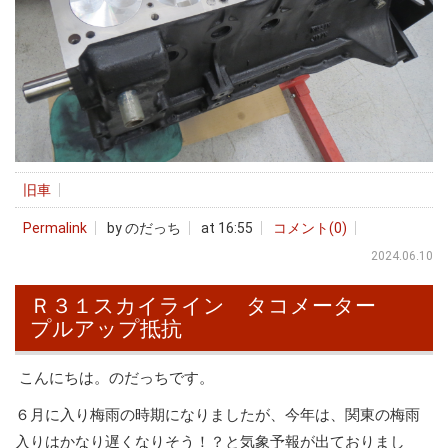
旧車
Permalink
by のだっち
at 16:55
コメント(0)
2024.06.10
Ｒ３１スカイライン タコメーター
プルアップ抵抗
こんにちは。のだっちです。
６月に入り梅雨の時期になりましたが、今年は、関東の梅雨
入りはかなり遅くなりそう！？と気象予報が出ておりまし