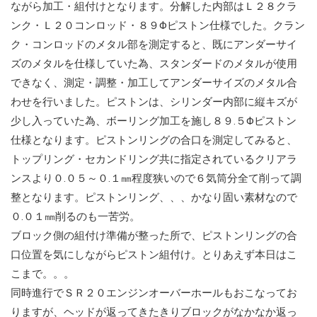
ながら加工・組付けとなります。分解した内部はＬ２８クラ
ンク・Ｌ２０コンロッド・８９Φピストン仕様でした。クラン
ク・コンロッドのメタル部を測定すると、既にアンダーサイ
ズのメタルを仕様していた為、スタンダードのメタルが使用
できなく、測定・調整・加工してアンダーサイズのメタル合
わせを行いました。ピストンは、シリンダー内部に縦キズが
少し入っていた為、ボーリング加工を施し８９.５Φピストン
仕様となります。ピストンリングの合口を測定してみると、
トップリング・セカンドリング共に指定されているクリアラ
ンスより０.０５～０.１㎜程度狭いので６気筒分全て削って調
整となります。ピストンリング、、、かなり固い素材なので
０.０１㎜削るのも一苦労。
ブロック側の組付け準備が整った所で、ピストンリングの合
口位置を気にしながらピストン組付け。とりあえず本日はこ
こまで。。。
同時進行でＳＲ２０エンジンオーバーホールもおこなってお
りますが、ヘッドが返ってきたきりブロックがなかなか返っ