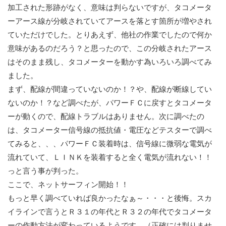
加工された形跡がなく、意味は判らないですが、タコメータ
ーアース線が分岐されていてアースを落とす箇所が増やされ
ていただけでした。とりあえず、他社の作業でしたので何か
意味があるのだろう？と思ったので、この分岐されたアース
はそのまま残し、タコメーターを動かす為いろいろ調べてみ
ました。
まず、配線が間違っていないのか！？や、配線が断線してい
ないのか！？など調べたが、パワーＦＣに戻すとタコメータ
ーが動くので、配線トラブルはありません。次に調べたの
は、タコメーター信号線の抵抗値・電圧などテスターで調べ
てみると、、、パワーＦＣ装着時は、信号線に微弱な電気が
流れていて、ＬＩＮＫを装着すると全く電気が流れない！！
っと言う事が判った。
ここで、ネットサーフィン開始！！
もっと早く調べていれば良かったなぁ～・・・と後悔。スカ
イラインで言うとＲ３１の年代とＲ３２の年代でタコメータ
ーの作動方法が変わっているようです。（正確には判りませ