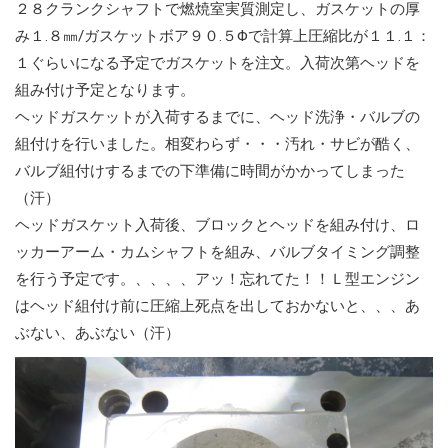
２８クランクシャフトで燃焼室実質測定し、ガスケットの厚
み１.８㎜/ガスケットボア９０.５Φで計算上圧縮比が１１.１：
１ぐらいになる予定でガスケットを注文。入荷次第ヘッドを
組み付け予定となります。
ヘッドガスケットが入荷するまでに、ヘッド洗浄・バルブの
組付けを行いました。相変わらず・・・汚れ・サビが酷く、
バルブ組付けするまでの下準備に時間がかかってしまった
（汗）
ヘッドガスケット入荷後、ブロックとヘッドを組み付け、ロ
ッカーアーム・カムシャフトを組み、バルブタイミング調整
を行う予定です。、、、、アッ！忘れてた！！Ｌ型エンジン
はヘッド組付け前に圧縮上死点を出しておかないと、、、あ
ぶない、あぶない（汗）