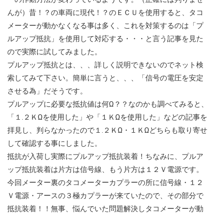
んが）昔！？の車両に現代！？のＥＣＵを使用すると、タコ
メーターが動かなくなる事は多く、これを対策するのは「プ
ルアップ抵抗」を使用して対応する・・・と言う記事を見た
ので実際に試してみました。
プルアップ抵抗とは、、、詳しく説明できないのでネット検
索してみて下さい。簡単に言うと、、、「信号の電圧を安定
させる為」だそうです。
プルアップに必要な抵抗値は何Ω？？なのかも調べてみると、
「１.２ＫΩを使用した」や「１ＫΩを使用した」などの記事を
拝見し、判らなかったので１.２ＫΩ・１ＫΩどちらも取り寄せ
して確認する事にしました。
抵抗が入荷し実際にプルアップ抵抗装着！ちなみに、プルア
ップ抵抗装着は片方は信号線、もう片方は１２Ｖ電源です。
今回メーター裏のタコメーターカプラーの所に信号線・１２
Ｖ電源・アースの３極カプラーが来ていたので、その部分で
抵抗装着！！無事、悩んでいた問題解決しタコメーターが動