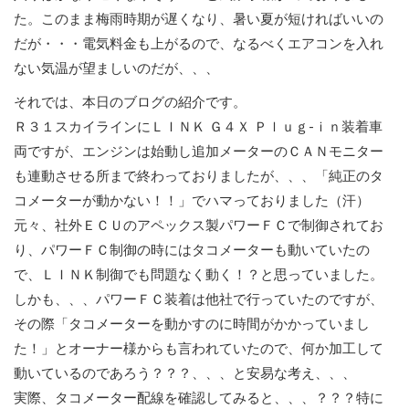
た。このまま梅雨時期が遅くなり、暑い夏が短ければいいの
だが・・・電気料金も上がるので、なるべくエアコンを入れ
ない気温が望ましいのだが、、、
それでは、本日のブログの紹介です。
Ｒ３１スカイラインにＬＩＮＫ Ｇ４Ｘ Ｐｌｕｇ-ｉｎ装着車
両ですが、エンジンは始動し追加メーターのＣＡＮモニター
も連動させる所まで終わっておりましたが、、、「純正のタ
コメーターが動かない！！」でハマっておりました（汗）
元々、社外ＥＣＵのアペックス製パワーＦＣで制御されてお
り、パワーＦＣ制御の時にはタコメーターも動いていたの
で、ＬＩＮＫ制御でも問題なく動く！？と思っていました。
しかも、、、パワーＦＣ装着は他社で行っていたのですが、
その際「タコメーターを動かすのに時間がかかっていまし
た！」とオーナー様からも言われていたので、何か加工して
動いているのであろう？？？、、、と安易な考え、、、
実際、タコメーター配線を確認してみると、、、？？？特に