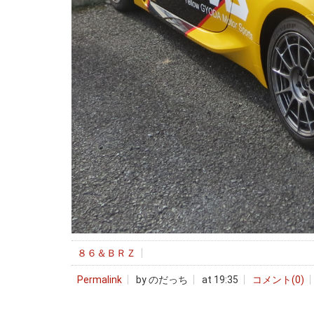
８６＆ＢＲＺ
Permalink
by のだっち
at 19:35
コメント(0)