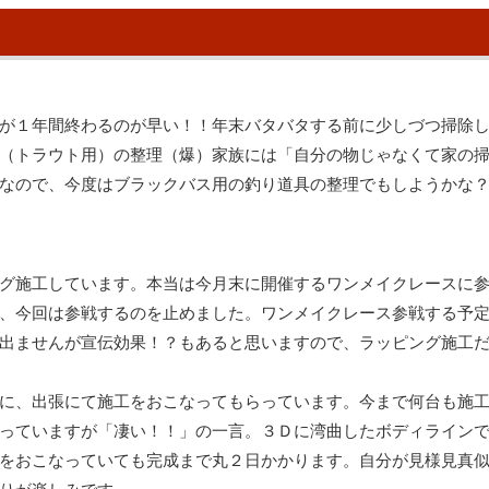
が１年間終わるのが早い！！年末バタバタする前に少しづつ掃除
（トラウト用）の整理（爆）家族には「自分の物じゃなくて家の
なので、今度はブラックバス用の釣り道具の整理でもしようかな
グ施工しています。本当は今月末に開催するワンメイクレースに
、今回は参戦するのを止めました。ワンメイクレース参戦する予
出ませんが宣伝効果！？もあると思いますので、ラッピング施工
に、出張にて施工をおこなってもらっています。今まで何台も施
っていますが「凄い！！」の一言。３Ｄに湾曲したボディライン
をおこなっていても完成まで丸２日かかります。自分が見様見真