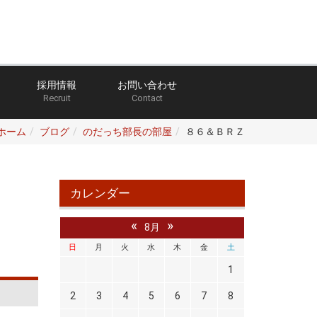
採用情報
お問い合わせ
Recruit
Contact
ホーム
ブログ
のだっち部長の部屋
８６＆ＢＲＺ
カレンダー
«
»
8月
日
月
火
水
木
金
土
1
2
3
4
5
6
7
8