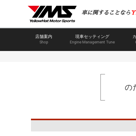
車に関することなら
Y
店舗案内
現車セッティング
Shop
Engine Management Tune
の