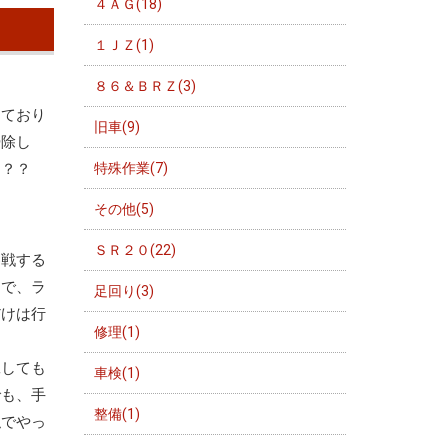
４ＡＧ(18)
１ＪＺ(1)
８６＆ＢＲＺ(3)
しており
旧車(9)
掃除し
特殊作業(7)
？？？
その他(5)
ＳＲ２０(22)
参戦する
定で、ラ
足回り(3)
だけは行
修理(1)
工しても
車検(1)
でも、手
整備(1)
似でやっ