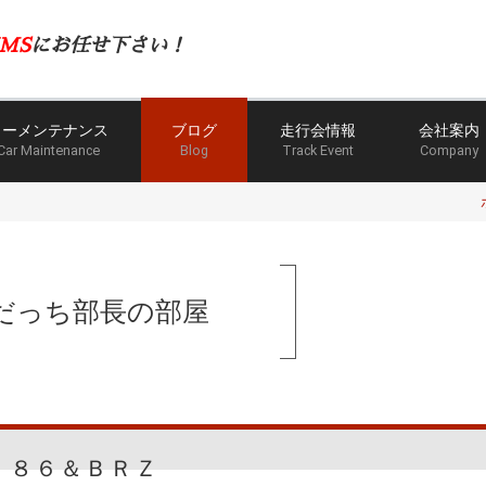
MS
にお任せ下さい！
カーメンテナンス
ブログ
走行会情報
会社案内
Car Maintenance
Blog
Track Event
Company
だっち部長の部屋
８６＆ＢＲＺ