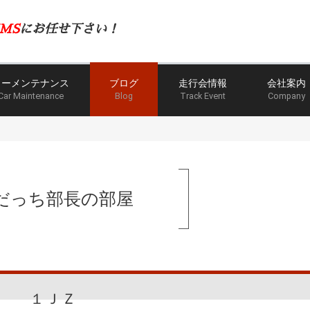
MS
にお任せ下さい！
カーメンテナンス
ブログ
走行会情報
会社案内
Car Maintenance
Blog
Track Event
Company
だっち部長の部屋
１ＪＺ