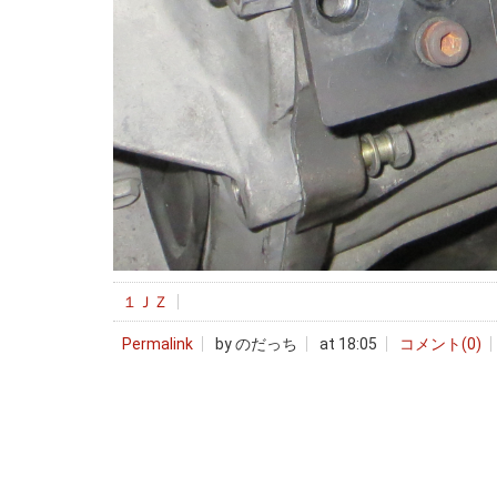
１ＪＺ
Permalink
by のだっち
at 18:05
コメント(0)