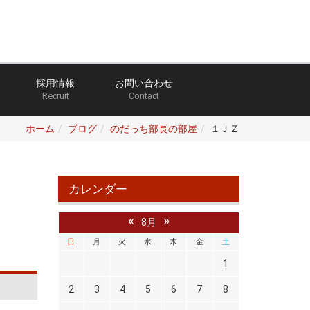
採用情報
お問い合わせ
Recruit
Contact
ホーム
ブログ
のだっち部長の部屋
１ＪＺ
カレンダー
«
»
8月
日
月
火
水
木
金
土
1
2
3
4
5
6
7
8