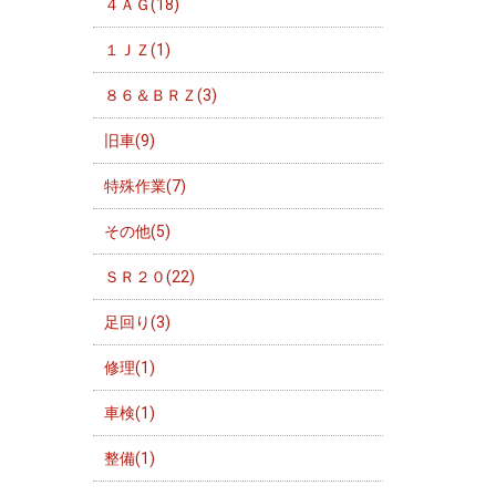
４ＡＧ(18)
１ＪＺ(1)
８６＆ＢＲＺ(3)
旧車(9)
特殊作業(7)
その他(5)
ＳＲ２０(22)
足回り(3)
修理(1)
車検(1)
整備(1)