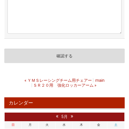
«
ＹＭＳレーシングチーム用チェアー
main
ＳＲ２０用 強化ロッカーアーム
»
カレンダー
«
»
5月
日
月
火
水
木
金
土