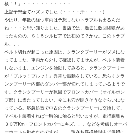
検！！」・・・・・・・・・・・
上記予想全てハズレでした（・・・・汗・・・・）
やはり、年数の経つ車両は予想しないトラブルも出るんだ
ね・・・と思い知りました。当店では、過去に数回経験があ
ったものの、Ｓ１５シルビアでは初めて？かな。このトラブ
ル、、、
ベルト切れが起こった原因は、クランクプーリーがダメにな
ってました。車両から外して確認してませんが、ベルト装着
しないまま、エンジンを始動してみると、クランクプーリー
が「ブルッ！ブルッ！」異常な振動をしている。恐らくクラ
ンクプーリー内部のダンパー部が切れてしまっているようで
す。クランクプーリーが原因でフロントカバー（オイルポン
プ部）に当たってしまい、今にも穴が開きそうなぐらいにな
っている。応急処置で中古のクランクプーリーに交換して、
Ｖベルト装着すれば一時的に治ると思いますが、走行距離も
３０万Km・フロントカバーにキズ、、、などを考慮しオーバ
ーホールを勧めたのですが、、、現在お客様検討中で保留に