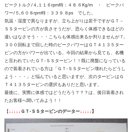
ピークトルク/４,１１６rpm時：４８.６Kg/m ・ ピークパ
ワー/５,６０８rpm時：３３９.８ps でした。
気温・湿度で異なりますが、立ち上がりは若干ですがＧＴ－
ＳＳタービンの方が良さそうだが、恐らく体感できるほどの
違いはなさそう・・・こちらも体感出来るか判りませんが７,
３００回転まで回した時のピークパワーはＧＴ４１３５ター
ビンの方がパワーが出ている。今回の結果から見ても、名機
と言われていたＧＴ-ＳＳタービン！！既に廃盤になっている
ので装着されている方は「ＧＴ-ＳＳタービン壊れたらどうし
よう・・・」と悩んでいると思いますが、次のタービンはＧ
Ｔ４１３５タービンの選択もありだと思います。
最後に、実際に体感ではどうだろう？？？は、後日装着され
たお客様へ聞いてみよう！！
【
↓↓↓↓↓
ＧＴ-ＳＳタービンのデーター
↓↓↓↓↓
】