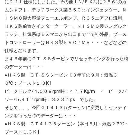
に２.１Ｌ仕様にしました。その他ＩＮ/ＥＸ共に２５６°のカ
ムシャフト、デッチワークス製５５０㏄インジェクター、Ｎ
ＩＳＭＯ製大容量フューエルポンプ、Ｒ３５エアフロ流用、
ＨＫＳ製前置きインタークーラー、ＮＩＳＭＯ製シングルク
ラッチ、排気系はＥＸマニから出口まで全て社外品、ブース
トコントローラーはＨＫＳ製ＥＶＣ７ＭＲ・・・などなどの
仕様となります。
まず３年前にＧＴ-ＳＳタービンでリセッティングを行った時
のデーターは・・・
●ＨＫＳ製 ＧＴ-ＳＳタービン【３年前の９月：気温３
０℃：ブースト１.３K】
ピークトルク/４,００９rpm時：４７.７Kg/m ・ ピークパ
ワー/５,４１７rpm時：３２３.１ps でした。
そして、、、今回ＧＴ４１３５タービンに変更しリセッティ
ングを行った時のデーターは・・・
●ＨＫＳ製 ＧＴ４１３５タービン【本日５月：気温２６℃：
ブースト１.３Ｋ】