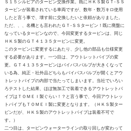
Ｓ１５シルビアのタービン交換作業。既にＨＫＳ製ＧＴ-ＳＳ
タービンが装着されている車両ですが、数年・数万キロ使用
したと言う事で、壊す前に交換したいと依頼がありました。
ただ、、、名機とも言われたＧＴ-ＳＳタービン！既に廃盤に
なっているタービンなので、今回変更するタービンは、同じ
ＨＫＳ製のＧＴ４１３５タービンに変更。
このタービンに変更するにあたり、少し他の部品も仕様変更
する必要があります。一つ目は、アウトレットパイプの変
更。ＧＴ４１３５タービンはバイパスバルブが大きくなって
いる為、純正・社外品どちらもバイパスバルブが開くとアウ
トレットパイプの内部で当たってしまいます。当社でいろい
ろテストした結果、ほぼ無加工で装着できるアウトレットパ
イプはＴＯＭＥＩ製ぐらい！？と言う事で、今回アウトレッ
トパイプもＴＯＭＥＩ製に変更となります。（ＨＫＳ製ター
ビンだが、ＨＫＳ製のアウトレットパイプは装着不可で
す。）
二つ目は、タービンウォーターラインの取り回しが変わって