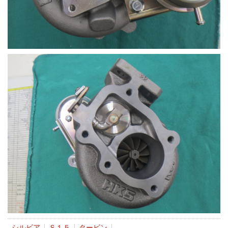
シルビア
Ｓ１５
タービン