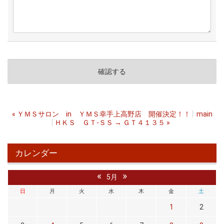
«
ＹＭＳサロン in ＹＭＳ幸手上高野店 開催決定！！
main
ＨＫＳ ＧＴ-ＳＳ → ＧＴ４１３５
»
カレンダー
«
»
5月
日
月
火
水
木
金
土
1
2