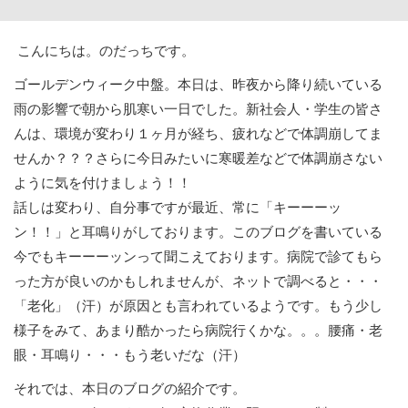
こんにちは。のだっちです。
ゴールデンウィーク中盤。本日は、昨夜から降り続いている
雨の影響で朝から肌寒い一日でした。新社会人・学生の皆さ
んは、環境が変わり１ヶ月が経ち、疲れなどで体調崩してま
せんか？？？さらに今日みたいに寒暖差などで体調崩さない
ように気を付けましょう！！
話しは変わり、自分事ですが最近、常に「キーーーッ
ン！！」と耳鳴りがしております。このブログを書いている
今でもキーーーッンって聞こえております。病院で診てもら
った方が良いのかもしれませんが、ネットで調べると・・・
「老化」（汗）が原因とも言われているようです。もう少し
様子をみて、あまり酷かったら病院行くかな。。。腰痛・老
眼・耳鳴り・・・もう老いだな（汗）
それでは、本日のブログの紹介です。