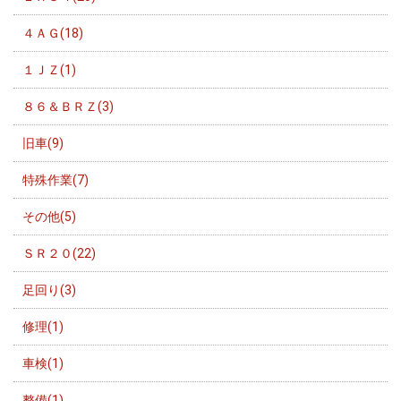
４ＡＧ(18)
１ＪＺ(1)
８６＆ＢＲＺ(3)
旧車(9)
特殊作業(7)
その他(5)
ＳＲ２０(22)
足回り(3)
修理(1)
車検(1)
整備(1)