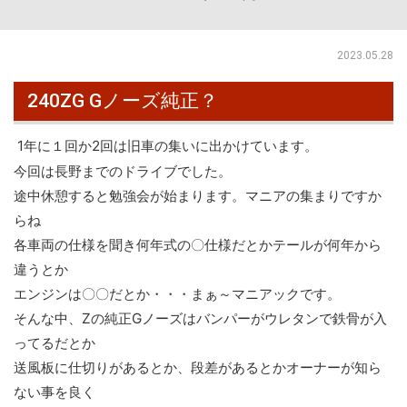
2023.05.28
240ZG Gノーズ純正？
1年に１回か2回は旧車の集いに出かけています。
今回は長野までのドライブでした。
途中休憩すると勉強会が始まります。マニアの集まりですか
らね
各車両の仕様を聞き何年式の〇仕様だとかテールが何年から
違うとか
エンジンは〇〇だとか・・・まぁ～マニアックです。
そんな中、Zの純正Gノーズはバンパーがウレタンで鉄骨が入
ってるだとか
送風板に仕切りがあるとか、段差があるとかオーナーが知ら
ない事を良く