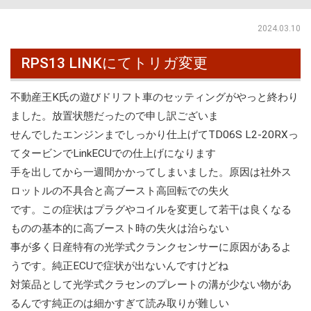
2024.03.10
RPS13 LINKにてトリガ変更
不動産王K氏の遊びドリフト車のセッティングがやっと終わり
ました。放置状態だったので申し訳ございま
せんでしたエンジンまでしっかり仕上げてTD06S L2-20RXっ
てタービンでLinkECUでの仕上げになります
手を出してから一週間かかってしまいました。原因は社外ス
ロットルの不具合と高ブースト高回転での失火
です。この症状はプラグやコイルを変更して若干は良くなる
ものの基本的に高ブースト時の失火は治らない
事が多く日産特有の光学式クランクセンサーに原因があるよ
うです。純正ECUで症状が出ないんですけどね
対策品として光学式クラセンのプレートの溝が少ない物があ
るんです純正のは細かすぎて読み取りが難しい