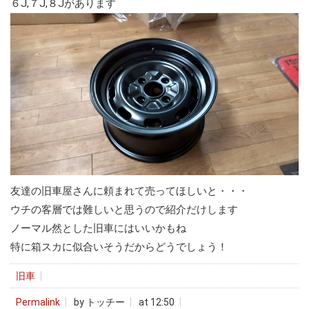
６J,７J,８Jがあります
友達の旧車屋さんに頼まれて売ってほしいと・・・
ウチの客層では難しいと思うので紹介だけします
ノーマル然とした旧車にはいいかもね
特に箱スカに似合いそうだからどうでしょう！
旧車
Permalink
by トッチー
at 12:50