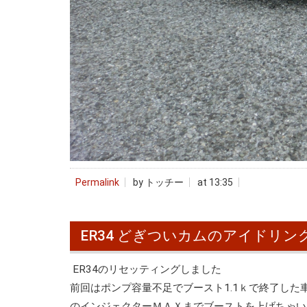
Permalink
by トッチー
at 13:35
ER34 どぎついカムのアイドリ
ER34のリセッティングしました
前回はポンプ容量不足でブースト1.1ｋで終了した
のインジェクターＭＡＸまでブーストを上げちゃいま