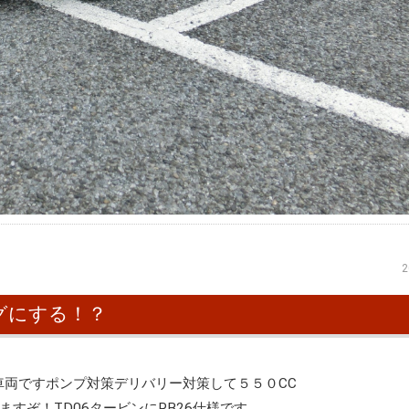
2
ングにする！？
車両ですポンプ対策デリバリー対策して５５０CC
すぞ！TD06タービンにRB26仕様です