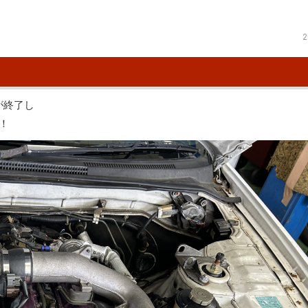
2
が終了し
！