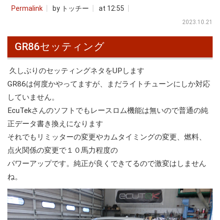
Permalink
by トッチー
at 12:55
2023.10.21
GR86セッティング
久しぶりのセッティングネタをUPします
GR86は何度かやってますが、まだライトチューンにしか対応
していません。
EcuTekさんのソフトでもレースロム機能は無いので普通の純
正データ書き換えになります
それでもリミッターの変更やカムタイミングの変更、燃料、
点火関係の変更で１０馬力程度の
パワーアップです。純正が良くできてるので激変はしません
ね。