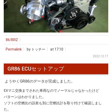
86/BRZ
Permalink
by トッチー
at 17:10
2022.12.17
GR86 ECUセットアップ
ようやくGR86のデータが完成しました。
EXマニ交換までされた車両なのでノーマルじゃなかったけど
パターンはわかりました。
ソフトの空燃比の誤差も別に空燃比計を取り付けて確認しまし
た。