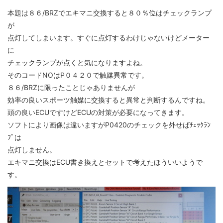
本題は８６/BRZでエキマニ交換すると８０％位はチェックランプ
が
点灯してしまいます。すぐに点灯するわけじゃないけどメーター
に
チェックランプが点くと気になりますよね。
そのコードNOはP０４２０で触媒異常です。
８６/BRZに限ったことじゃありませんが
効率の良いスポーツ触媒に交換すると異常と判断するんですね。
頭の良いECUですけどECUの対策が必要になってきます。
ソフトにより画像は違いますがP0420のチェックを外せばﾁｪｯｸﾗﾝ
ﾌﾟは
点灯しません。
エキマニ交換はECU書き換えとセットで考えたほういいようで
す。