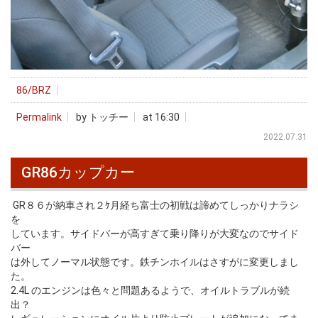
86/BRZ
Permalink
by トッチー
at 16:30
2022.07.31
GR86カップカー
GR８６が納車され２ｹ月経ち富士の初戦は諦めてしっかりナラシ
を
しています。サイドバーが高すぎて乗り降りが大変なのでサイド
バー
は外してノーマル状態です。鉄チンホイルはさすがに変更しまし
た。
2.4L のエンジンは色々と問題あるようで、オイルトラブルが続
出？