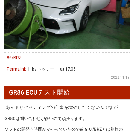
86/BRZ
Permalink
by トッチー
at 17:05
2022.11.19
GR86 ECUテスト開始
あんまりセッティングの仕事を増やしたくないんですが
GR86は問い合わせが多いので頑張ります。
ソフトの開発も時間がかかっていたので前８６/BRZとは別物の