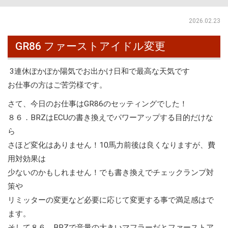
2026.02.23
GR86 ファーストアイドル変更
3連休ぽかぽか陽気でお出かけ日和で最高な天気です
お仕事の方はご苦労様です。
さて、今日のお仕事はGR86のセッティングでした！
８６．BRZはECUの書き換えでパワーアップする目的だけな
ら
さほど変化はありません！10馬力前後は良くなりますが、費
用対効果は
少ないのかもしれません！でも書き換えでチェックランプ対
策や
リミッターの変更など必要に応じて変更する事で満足感はで
ます。
そして８６．BRZで音量の大きいマフラーだとファーストア