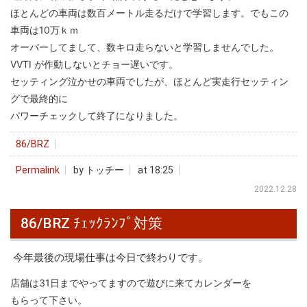
ほとんどの車両は数百メートル走るだけで学習します。でもこの
車両は10万ｋｍ
オーバーしてまして、数キロ走らないと学習しませんでした。
VVTI が作動しないとチョー遅いです。
セッティング泣かせの車両でしたが、ほとんど実走行セッティン
グで最終的に
パワーチェックして終了になりました。
86/BRZ
Permalink
by トッチー
at 18:25
2022.12.28
86/BRZ ﾁｪｯｸﾗﾝﾌﾟ対策
今年最後の現場仕事は今日で終わりです。
店舗は31日までやってますので遊びに来てカレンダーを
もらって下さい。