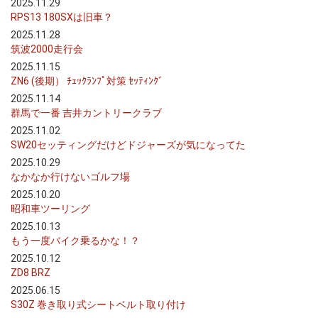
2025.11.29
RPS13 180SXは旧車？
2025.11.28
筑波2000走行会
2025.11.15
ZN6 (後期） ﾁｪｯｸﾗﾝﾌﾟ対策 ｾｯﾃｨﾝｸﾞ
2025.11.14
群馬で一番 吉井カントリークラブ
2025.11.02
SW20セッティングだけどドジャーズが気になってた
2025.10.29
なかなか行けないゴルフ場
2025.10.20
昭和車ツーリング
2025.10.13
もう一度バイク乗るかな！？
2025.10.12
ZD8 BRZ
2025.06.15
S30Z 巻き取り式シートベルト取り付け