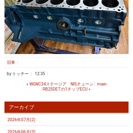
旧車
by
トッチー
12:35
«
WGNC34ステージア NISチューン
main
RB25DETの1チップECU
»
アーカイブ
2026年07月(2)
2026年06月(3)