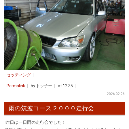
セッティング
Permalink
by トッチー
at 12:35
2026.02.26
雨の筑波コース２０００走行会
昨日は一日雨の走行会でした！