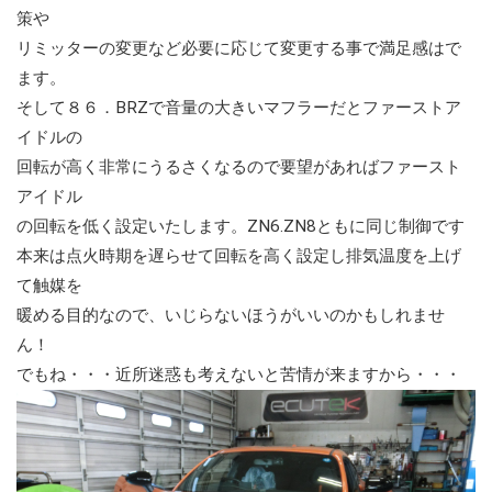
策や
リミッターの変更など必要に応じて変更する事で満足感はで
ます。
そして８６．BRZで音量の大きいマフラーだとファーストア
イドルの
回転が高く非常にうるさくなるので要望があればファースト
アイドル
の回転を低く設定いたします。ZN6.ZN8ともに同じ制御です
本来は点火時期を遅らせて回転を高く設定し排気温度を上げ
て触媒を
暖める目的なので、いじらないほうがいいのかもしれませ
ん！
でもね・・・近所迷惑も考えないと苦情が来ますから・・・