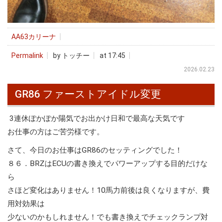
AA63カリーナ
Permalink
by トッチー
at 17:45
2026.02.23
GR86 ファーストアイドル変更
3連休ぽかぽか陽気でお出かけ日和で最高な天気です
お仕事の方はご苦労様です。
さて、今日のお仕事はGR86のセッティングでした！
８６．BRZはECUの書き換えでパワーアップする目的だけな
ら
さほど変化はありません！10馬力前後は良くなりますが、費
用対効果は
少ないのかもしれません！でも書き換えでチェックランプ対