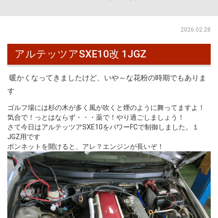
2026.02.28
アルテッツアSXE10改 1JGZ
暖かくなってきましたけど、いや～な花粉の時期でもありま
す
ゴルフ場には杉の木が多く風が吹くと煙のように舞ってますよ！
気合で！っとはならず・・・薬で！やり過ごしましょう！
さて今日はアルテッツアSXE10をパワーFCで制御しました。１
JGZ用です
ボンネットを開けると、アレ？エンジンが長いぞ！