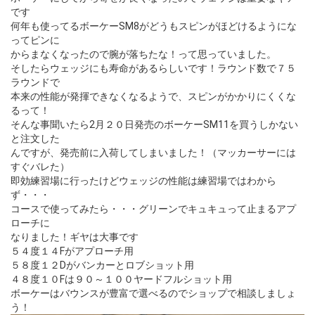
です
何年も使ってるボーケーSM8がどうもスピンがほどけるようにな
ってピンに
からまなくなったので腕が落ちたな！って思っていました。
そしたらウェッジにも寿命があるらしいです！ラウンド数で７５
ラウンドで
本来の性能が発揮できなくなるようで、スピンがかかりにくくな
るって！
そんな事聞いたら2月２０日発売のボーケーSM11を買うしかない
と注文した
んですが、発売前に入荷してしまいました！（マッカーサーには
すぐバレた）
即効練習場に行ったけどウェッジの性能は練習場ではわから
ず・・・
コースで使ってみたら・・・グリーンでキュキュって止まるアプ
ローチに
なりました！ギヤは大事です
５４度１４Fがアプローチ用
５８度１２Dがバンカーとロブショット用
４８度１０Fは９０～１００ヤードフルショット用
ボーケーはバウンスが豊富で選べるのでショップで相談しましょ
う！