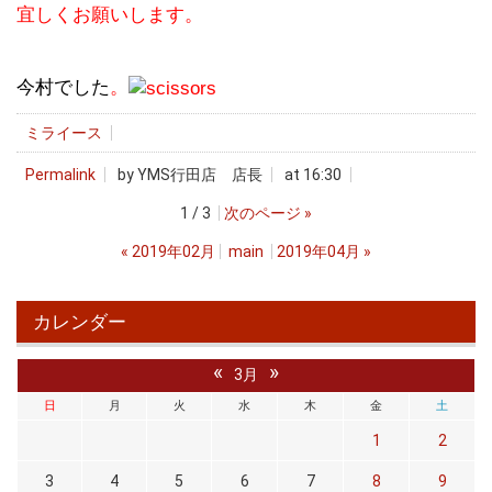
宜しくお願いします。
今村でした
。
ミライース
Permalink
by YMS行田店 店長
at 16:30
1 / 3
次のページ
»
«
2019年02月
main
2019年04月
»
カレンダー
«
»
3月
日
月
火
水
木
金
土
1
2
3
4
5
6
7
8
9