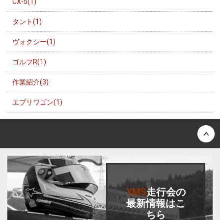
CX-5(1)
タント(1)
ヴォクシー(1)
ゴルフR(1)
作業紹介(3)
エブリワゴン(1)
Back to top
YMS
走行会
の
最新情報はこ
ちら