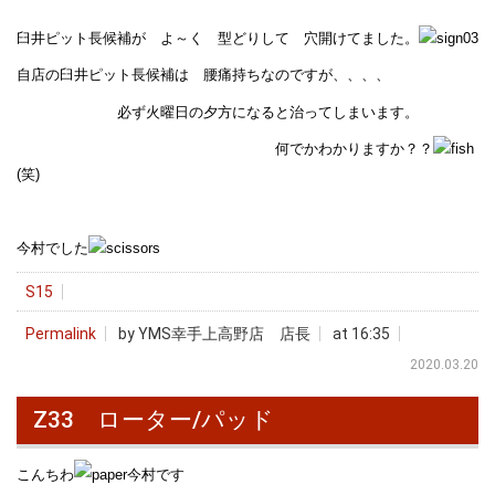
臼井ピット長候補が よ～く 型どりして 穴開けてました。
自店の臼井ピット長候補は 腰痛持ちなのですが、、、、
必ず火曜日の夕方になると治ってしまいます。
何でかわかりますか？？
(笑)
今村でした
S15
Permalink
by YMS幸手上高野店 店長
at 16:35
2020.03.20
Z33 ローター/パッド
こんちわ
今村です