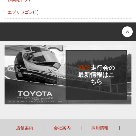
エブリワゴン(1)
Back to top
YMS
走行会
の
最新情報はこ
ちら
店舗案内
会社案内
採用情報