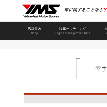
車に関することなら
Y
店舗案内
現車セッティング
Shop
Engine Management Tune
幸