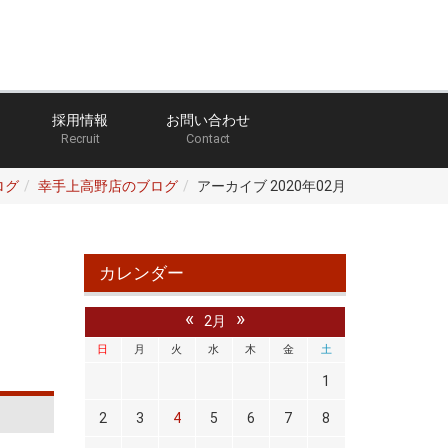
採用情報
お問い合わせ
Recruit
Contact
ログ
幸手上高野店のブログ
アーカイブ 2020年02月
カレンダー
«
»
2月
日
月
火
水
木
金
土
1
2
3
4
5
6
7
8