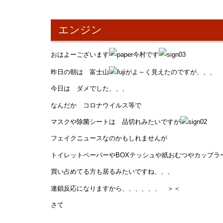
エンジン
おはよーございます
今村です
昨日の朝は 富士山
がよ～く見えたのですが、、、
今日は ダメでした、、、
なんだか コロナウイルス等で
マスクや除菌シートは 品切れみたいですが
フェイクニュースなのかもしれませんが
トイレットペーパーやBOXテッシュや紙おむつやカップラーメンe
買い占めてる方も居るみたいですね、、、
連鎖反応になりますから、、、、、、 ＞＜
さて