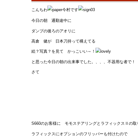
こんちわ
今村です
今日の朝 通勤途中に
ダンプの後ろのアオリに
高倉 健が 日本刀持って構えてる
絵？写真？を見て かっこいい～！
と思った今日の朝の出来事でした。、、、不器用な者で！
さて
S660のお客様に モモステアリングとラフィックスⅡの取
ラフィックスにオプションのフリッパーも付けたので