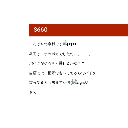
S660
こんばんわ今村です
昼間は ポカポカでしたね～、、、、、
バイクがそろそろ乗れるかな？？
自店には 極寒でもへっちゃらでバイク
乗ってる人も居ますが(笑)
さて