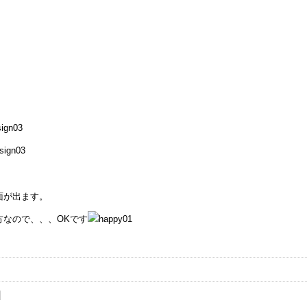
面が出ます。
なので、、、OKです