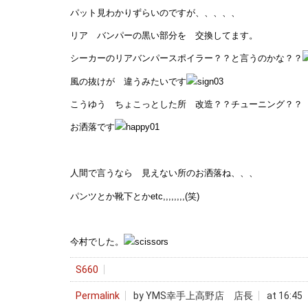
パット見わかりずらいのですが、、、、、
リア バンパーの黒い部分を 交換してます。
シーカーのリアバンパースポイラー？？と言うのかな？？
風の抜けが 違うみたいです
こうゆう ちょこっとした所 改造？？チューニング？？
お洒落です
人間で言うなら 見えない所のお洒落ね、、、
パンツとか靴下とかetc,,,,,,,,(笑)
今村でした。
S660
Permalink
by YMS幸手上高野店 店長
at 16:45