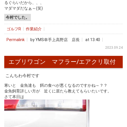
るぐらいだから、、、
マダマダだなぁ～(笑)
今村でした。
ゴルフR
作業紹介
Permalink
by YMS幸手上高野店 店長
at 13:40
2023.09.24
エブリワゴン マフラー/エアクリ取付
こんちわ今村です
寒いと 金魚達も 餌の食べが悪くなるのですかね～？？
金魚飼育詳しい方が 近くに居たら教えてもらいたいです。
さて本日は