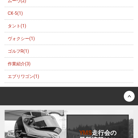
ムーヴ(2)
CX-5(1)
タント(1)
ヴォクシー(1)
ゴルフR(1)
作業紹介(3)
エブリワゴン(1)
Back to top
YMS
走行会
の