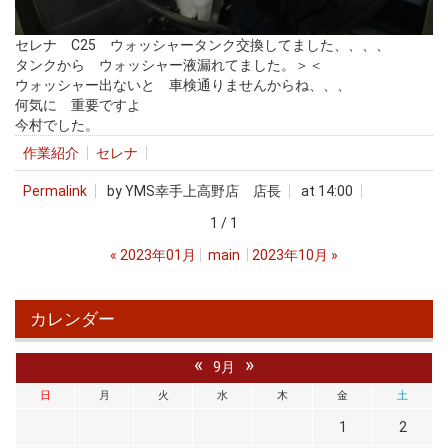
セレナ C25 ウォッシャータンク交換してました、、、、
タンクから ウォッシャー液漏れてました。＞＜
ウォッシャー出ないと 車検通りませんからね、、、
何気に 重要ですよ
今村でした。
作業紹介
セレナ
Permalink
by YMS幸手上高野店 店長
at 14:00
1 / 1
«
2023年01月
main
2023年10月
»
カレンダー
«
»
9月
日
月
火
水
木
金
土
1
2