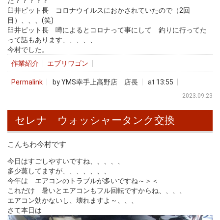
た？？？？？
臼井ピット長 コロナウイルスにおかされていたので（2回
目）、、、(笑)
臼井ピット長 噂によるとコロナって事にして 釣りに行ってた
って話もあります、、、、、
今村でした。
作業紹介
エブリワゴン
Permalink
by YMS幸手上高野店 店長
at 13:55
2023.09.23
セレナ ウォッシャータンク交換
こんちわ今村です
今日はすごしやすいですね、、、、、
多少蒸してますが、、、、、、、
今年は エアコンのトラブルが多いですね～＞＜
これだけ 暑いとエアコンもフル回転ですからね、、、、
エアコン効かないし、壊れますよ～、、、
さて本日は