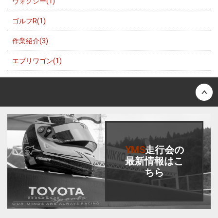
ヴォクシー(1)
ゴルフR(1)
作業紹介(3)
エブリワゴン(1)
Back to top
YMS
走行会
の
最新情報はこ
ちら