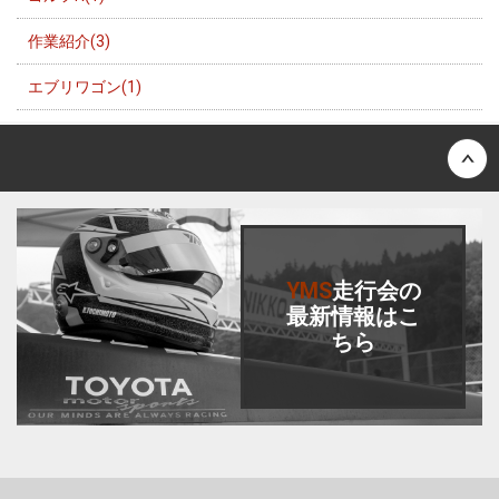
作業紹介(3)
エブリワゴン(1)
Back to top
YMS
走行会
の
最新情報はこ
ちら