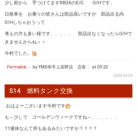
少し前から 手つけてますRB26のE/G O/Hです。
日産車を お乗りの皆さんは部品高いですが 部品出る内
O/Hしちゃおうって
考えの方も多い様です、、、、、 部品出なくなったらO/Hで
きませんからね＞＜
今村でした。
Permalink
by YMS幸手上高野店 店長
at 09:20
2025.04.24
S14 燃料タンク交換
おはよーございます今村です
も～少しで ゴールデンウィークですね～、、、、、、
11連休なんて所もあるみたいですが？？？？