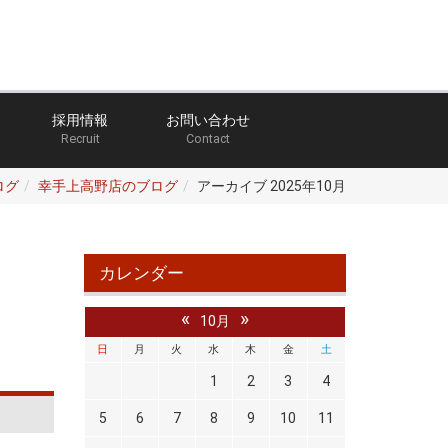
採用情報
お問い合わせ
Recruit
Contact
ログ
幸手上高野店のブログ
アーカイブ 2025年10月
カレンダー
«
»
10月
日
月
火
水
木
金
土
1
2
3
4
5
6
7
8
9
10
11