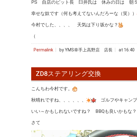
PS 自店のピット長 臼井氏は 休みの日は 朝
幸せな奴です（何も考えてないんだろーな（笑））
今村でした、、、、 天気は下り坂かな？
（
Permalink
by YMS幸手上高野店 店長
at 16:40
ZD8ステアリング交換
こんちわ今村です。
秋晴れですね、、、、、、
ゴルフやキャンプ
いい～かもしれないですね？ BBQも良いかもな
さて