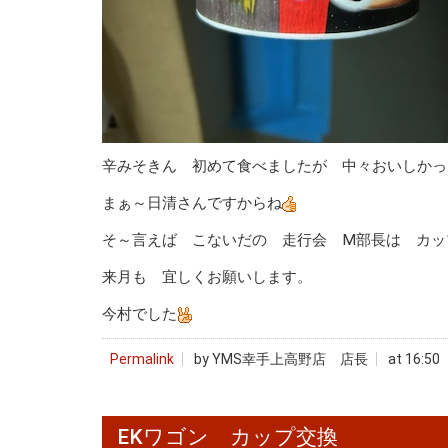
辛みそきん 初めて食べましたが 中々おいしかっ
まぁ～日清さんですからね
そ～言えば こないだの 走行会 M部長は カップ
来月も 宜しくお願いします。
今村でした
Permalink
by YMS幸手上高野店 店長
at 16:50
EKワゴン カップ交換